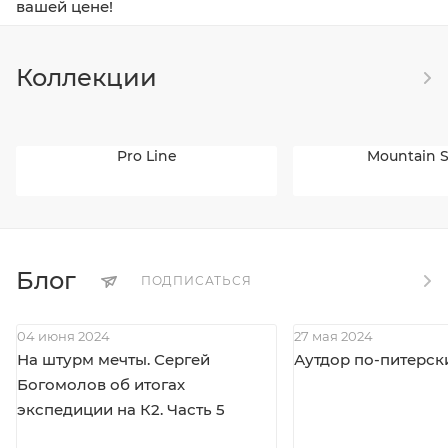
вашей цене!
Коллекции
Pro Line
Mountain S
Блог
ПОДПИСАТЬСЯ
04 июня 2024
27 мая 2024
На штурм мечты. Сергей
Аутдор по-питерск
Богомолов об итогах
экспедиции на К2. Часть 5