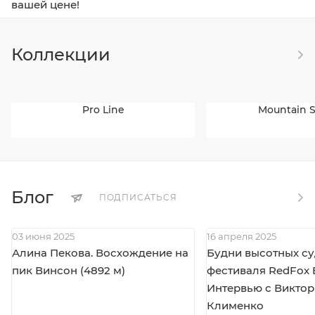
вашей цене!
Коллекции
Pro Line
Mountain S
Блог
ПОДПИСАТЬСЯ
03 июня 2025
16 апреля 2025
Алина Пекова. Восхождение на
Будни высотных с
пик Винсон (4892 м)
фестиваля RedFox E
Интервью с Викто
Клименко