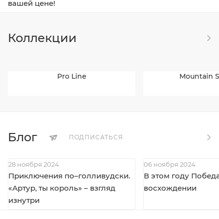
вашей цене!
Коллекции
Pro Line
Mountain S
Блог
ПОДПИСАТЬСЯ
28 ноября 2024
06 ноября 2024
Приключения по–голливудски.
В этом году Победа
«Артур, ты король» – взгляд
восхождении
изнутри