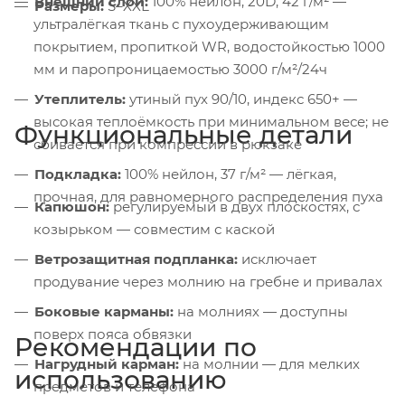
Внешний слой:
100% нейлон, 20D, 42 г/м² —
Размеры:
S–XXL
ультралёгкая ткань с пухоудерживающим
покрытием, пропиткой WR, водостойкостью 1000
мм и паропроницаемостью 3000 г/м²/24ч
Утеплитель:
утиный пух 90/10, индекс 650+ —
высокая теплоёмкость при минимальном весе; не
Функциональные детали
сбивается при компрессии в рюкзаке
Подкладка:
100% нейлон, 37 г/м² — лёгкая,
прочная, для равномерного распределения пуха
Капюшон:
регулируемый в двух плоскостях, с
козырьком — совместим с каской
Ветрозащитная подпланка:
исключает
продувание через молнию на гребне и привалах
Боковые карманы:
на молниях — доступны
поверх пояса обвязки
Рекомендации по
Нагрудный карман:
на молнии — для мелких
использованию
предметов и телефона