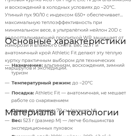
и восхождений в холодных условиях до –20°C.
Утиный пух 90/10 с индексом 650+ обеспечивает
максимальную теплоэффективность при
минимальном весе, а ультралёгкий нейлон 20D с
водоотталкивающей пропиткой WR защищает от
Основные характеристики
изморози и влажного снега. Вес 523 г и
анатомичный крой Athletic Fit делают эту тёплую
куртку практичным выбором для технических
Назначение:
альпинизм, восхождения, зимний
маршрутов и экспедиций.
туризм
Температурный режим:
до –20°C
Посадка:
Athletic Fit — анатомичная, не мешает
работе со снаряжением
Материалы и технологии
Длина по спинке:
79 см (размер M)
Вес:
523 г (размер M) — легче большинства
экспедиционных пуховок