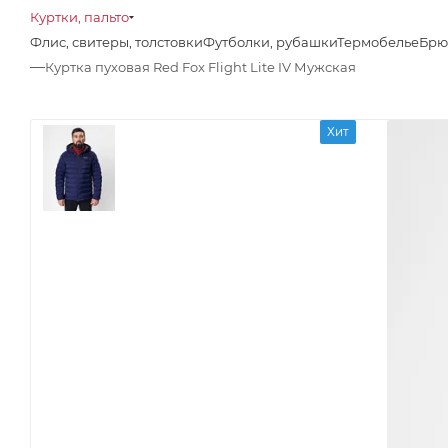
Куртки, пальто
Флис, свитеры, толстовки
Футболки, рубашки
Термобелье
Брю
—
Куртка пуховая Red Fox Flight Lite IV Мужская
Хит