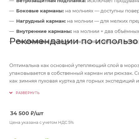
Ветрозащитная подпланка:
исключает продувани
Боковые карманы:
на молниях — доступны повер
Нагрудный карман:
на молнии — для мелких пре
Внутренние карманы:
на молнии + два объёмных
Рекомендации по использ
Регулировка по низу:
фиксация в сильный ветер,
Оптимальна как основной утепляющий слой в мороз 
упаковывается в собственный карман или рюкзак. 
как зимняя пуховая куртка для горных экспедиций 
34 500
₽
/шт
Цена указана с учетом НДС 5%