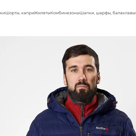
ки
Шорты, капри
Жилеты
Комбинезоны
Шапки, шарфы, балаклавы