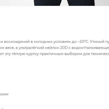
ма и восхождений в холодных условиях до –20°C. Утиный п
 весе, а ультралёгкий нейлон 20D с водоотталкивающ
елают эту тёплую куртку практичным выбором для техниче
ризм