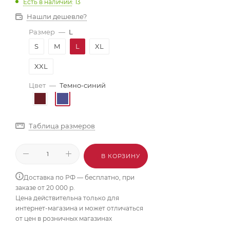
Есть в наличии
: 13
Нашли дешевле?
Размер
—
L
S
M
L
XL
XXL
Цвет
—
Темно-синий
Таблица размеров
В КОРЗИНУ
Доставка по РФ — бесплатно, при
заказе от 20 000 р.
Цена действительна только для
интернет-магазина и может отличаться
от цен в розничных магазинах