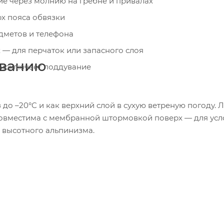
е через молнию на гребне и привалах
х пояса обвязки
дметов и телефона
 — для перчаток или запасного слоя
ованию
 исключает поддувание
до –20°C и как верхний слой в сухую ветреную погоду.
Совместима с мембранной штормовкой поверх — для усло
и высотного альпинизма.