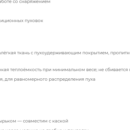
работе со снаряжением
едиционных пуховок
тралёгкая ткань с пухоудерживающим покрытием, пропит
сокая теплоёмкость при минимальном весе; не сбивается
ная, для равномерного распределения пуха
зырьком — совместим с каской