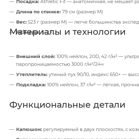
Посадка:
Athletic Fit — анатомичная, не мешает 
Длина по спинке:
79 см (размер M)
Вес:
523 г (размер M) — легче большинства эксп
Материалы и технологии
Размеры:
S–XXL
Внешний слой:
100% нейлон, 20D, 42 г/м² — уль
паропроницаемостью 3000 г/м²/24ч
Утеплитель:
утиный пух 90/10, индекс 650+ — вы
Подкладка:
100% нейлон, 37 г/м² — лёгкая, проч
Функциональные детали
Капюшон:
регулируемый в двух плоскостях, с ко