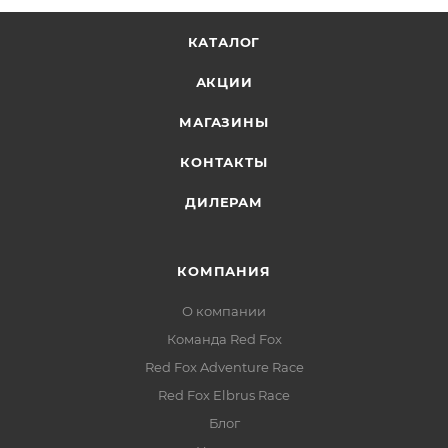
Пуллеры Hypalon®:
застёгиваются в толстых
перчатках
КАТАЛОГ
АКЦИИ
МАГАЗИНЫ
КОНТАКТЫ
ДИЛЕРАМ
КОМПАНИЯ
О компании
Команда Red Fox
Red Fox Adventure Race
Red Fox Elbrus Race
Блог