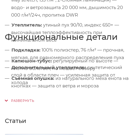
водо- и ветрозащита 20 000 мм, дышимость 20
000 г/м²/24ч, пропитка DWR
Утеплитель:
утиный пух 90/10, индекс 650+ —
высочайшая теплоэффективность при
Функциональные детали
минимальном весе
Подкладка:
100% полиэстер, 76 г/м² — прочная,
мягкая, для равномерного распределения пуха
Капюшон-тубус:
регулируемый по высоте —
Дополнительный утеплитель:
синтетический
плотно облегает, не мешает обзору
слой в области плеч — усиленная защита от
Съёмная опушка:
из натурального меха енота на
холода
кнопках — защита от ветра и мороза
Защита подбородка:
микрофлисовая подкладка
— от раздражения
Ветрозащитная планка:
на магнитных кнопках +
Статьи
подпланка — герметизация молнии
Нагрудные карманы:
на молниях с флисом High