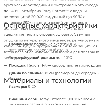
арктических экспедиций и экстремального холода
до –40°C. Мембрана Toray Entrant™ с водо- и
ветрозащитой 20 000 мм, утиный пух 90/10 с
индексом 650+ и синтетический утеплитель в
Основные характеристики
области плеч обеспечивают максимальное
удержание тепла в суровых условиях. Съёмная
опушка из натурального меха енота, регулируемый
Назначение:
полярные экспедиции,
капюшон-тубус и продуманная система защиты от
путешествия, загородный отдых
ветра делают её надёжным выбором для полярных
Температурный режим:
до –40°C
экспедиций.
Посадка:
Regular Fit — свободная, не громоздкая
Длина по спинке:
88 см (размер M, до середины
Материалы и технологии
бедра)
Размеры:
S–XXL
Внешний слой:
Toray Entrant™ (100% нейлон 2-
way stretch, 135 г/м², 2-слойная ламинация) —