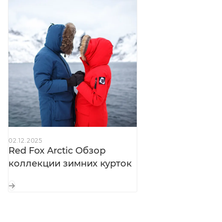
Loft — тепло для рук и мелочей
Боковые карманы:
с клапанами на магнитных
кнопках — защита от снега
Карман на рукаве:
с влагозащитной молнией —
для пропуска или гаджетов
Регулировка талии:
выведена в карманы —
точная посадка без внешних кулисок
Рукава с регулировкой длины:
подстраиваются
под рост и перчатки
Внутренние трикотажные манжеты:
02.12.2025
удлинённые — исключают продувание
Red Fox Arctic Обзор
коллекции зимних курток
Внутренние карманы:
на молниях — для ценных
вещей
Внутренние лямки:
для ношения куртки внутри
помещения