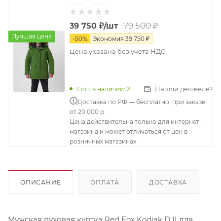
79 500
₽
39 750
₽
/шт
Лучшая цена
-
50
%
Экономия
39 750
₽
Цена указана без учета НДС
Нашли дешевле?
Есть в наличии
: 2
Доставка по РФ — бесплатно, при заказе
от 20 000 р.
Цена действительна только для интернет-
магазина и может отличаться от цен в
розничных магазинах
ОПИСАНИЕ
ОПЛАТА
ДОСТАВКА
Мужская пуховая куртка Red Fox Kodiak D II для