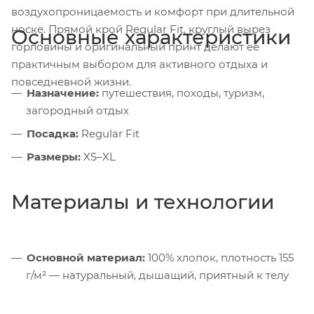
воздухопроницаемость и комфорт при длительной
носке. Прямой крой Regular Fit, круглый вырез
Основные характеристики
горловины и оригинальный принт делают её
практичным выбором для активного отдыха и
повседневной жизни.
Назначение:
путешествия, походы, туризм,
загородный отдых
Посадка:
Regular Fit
Размеры:
XS–XL
Материалы и технологии
Основной материал:
100% хлопок, плотность 155
г/м² — натуральный, дышащий, приятный к телу