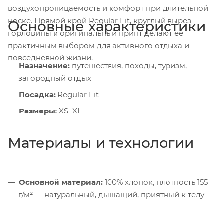
воздухопроницаемость и комфорт при длительной
носке. Прямой крой Regular Fit, круглый вырез
Основные характеристики
горловины и оригинальный принт делают её
практичным выбором для активного отдыха и
повседневной жизни.
Назначение:
путешествия, походы, туризм,
загородный отдых
Посадка:
Regular Fit
Размеры:
XS–XL
Материалы и технологии
Основной материал:
100% хлопок, плотность 155
г/м² — натуральный, дышащий, приятный к телу