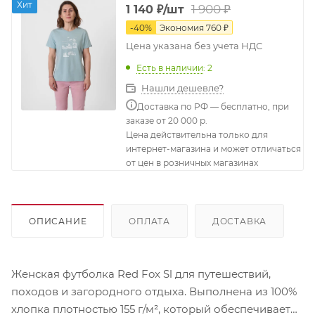
Хит
1 900
₽
1 140
₽
/шт
-
40
%
Экономия
760
₽
Цена указана без учета НДС
Есть в наличии
: 2
Нашли дешевле?
Доставка по РФ — бесплатно, при
заказе от 20 000 р.
Цена действительна только для
интернет-магазина и может отличаться
от цен в розничных магазинах
ОПИСАНИЕ
ОПЛАТА
ДОСТАВКА
Женская футболка Red Fox Sl для путешествий,
походов и загородного отдыха. Выполнена из 100%
хлопка плотностью 155 г/м², который обеспечивает