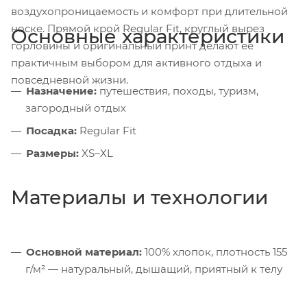
воздухопроницаемость и комфорт при длительной
носке. Прямой крой Regular Fit, круглый вырез
Основные характеристики
горловины и оригинальный принт делают её
практичным выбором для активного отдыха и
повседневной жизни.
Назначение:
путешествия, походы, туризм,
загородный отдых
Посадка:
Regular Fit
Размеры:
XS–XL
Материалы и технологии
Основной материал:
100% хлопок, плотность 155
г/м² — натуральный, дышащий, приятный к телу