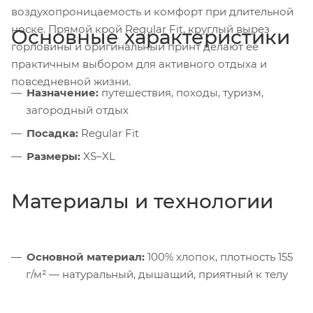
воздухопроницаемость и комфорт при длительной
носке. Прямой крой Regular Fit, круглый вырез
Основные характеристики
горловины и оригинальный принт делают её
практичным выбором для активного отдыха и
повседневной жизни.
Назначение:
путешествия, походы, туризм,
загородный отдых
Посадка:
Regular Fit
Размеры:
XS–XL
Материалы и технологии
Основной материал:
100% хлопок, плотность 155
г/м² — натуральный, дышащий, приятный к телу