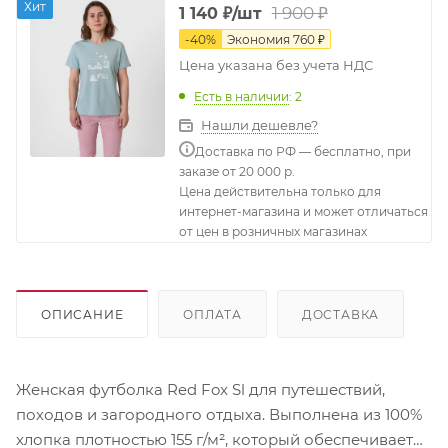
Хит
1 900
₽
1 140
₽
/шт
-
40
%
Экономия
760
₽
Цена указана без учета НДС
Есть в наличии
: 2
Нашли дешевле?
Доставка по РФ — бесплатно, при
заказе от 20 000 р.
Цена действительна только для
интернет-магазина и может отличаться
от цен в розничных магазинах
ОПИСАНИЕ
ОПЛАТА
ДОСТАВКА
Женская футболка Red Fox Sl для путешествий,
походов и загородного отдыха. Выполнена из 100%
хлопка плотностью 155 г/м², который обеспечивает