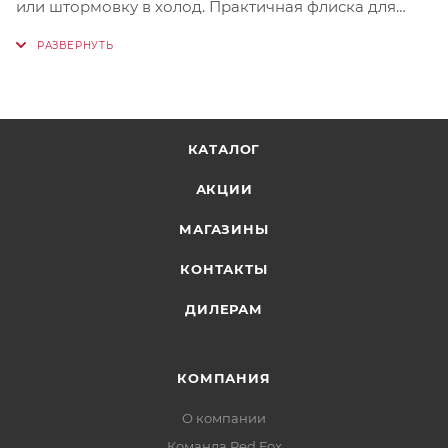
или штормовку в холод. Практичная флиска для
походов, загородного отдыха, активного отдыха и
прогулок на природе.
КАТАЛОГ
АКЦИИ
МАГАЗИНЫ
КОНТАКТЫ
ДИЛЕРАМ
КОМПАНИЯ
О компании
Команда Red Fox