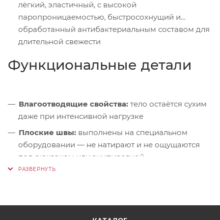
лёгкий, эластичный, с высокой
паропроницаемостью, быстросохнущий и
обработанный антибактериальным составом для
длительной свежести
Функциональные детали
Влагоотводящие свойства:
тело остаётся сухим
даже при интенсивной нагрузке
Плоские швы:
выполнены на специальном
оборудовании — не натирают и не ощущаются
под рюкзаком или экипировкой
Универсальный крой:
подходит для любого типа
фигуры
Круглый вырез горловины:
комфорт без
давления на шею