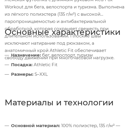
Workout для бега, велоспорта и туризма. Выполнена
из лёгкого полиэстера (135 г/м²) с высокой
паропроницаемостью и антибактериальной
обработкой, которая сохраняет свежесть при
Основные характеристики
длительном использовании. Плоские швы
исключают натирание под рюкзаком, а
анатомичный крой Athletic Fit обеспечивает
Назначение:
бег, велоспорт, туризм
свободу движений при многочасовой нагрузке.
Посадка:
Athletic Fit
Размеры:
S–XXL
Материалы и технологии
Основной материал:
100% полиэстер, 135 г/м² —