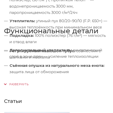
водонепроницаемость 3000 мм,
паропроницаемость 3000 г/м²/24ч
Утеплитель:
утиный пух 80/20–90/10 (F.P. 650+) —
высокая теплоёмкость при минимальном весе
Функциональные детали
Подкладка:
100% полиэстер (76 г/м²) — мягкость
и отвод влаги
Дополнительный утеплитель:
синтетический
Регулируемый капюшон-тубус:
совместим с
слой в зоне плеч — усиление теплоизоляции
шапками и масками
Съёмная опушка из натурального меха енота:
защита лица от обморожения
Микрофлисовая подкладка подбородка:
предотвращение раздражения кожи
Ветрозащитная планка с магнитными
Статьи
кнопками:
герметичность без продувания
Нагрудные карманы с флисовой подкладкой