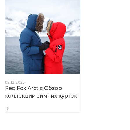
High Loft:
тепло для рук и гаджетов
Карман на рукаве с влагозащитной молнией:
быстрый доступ к телефону и навигатору
Удлинённые трикотажные манжеты:
защита от
снега и ветра
Внутренние карманы (на молнии + объёмный):
хранение документов и крупных предметов
Снегозащитная юбка:
барьер от снега при
движении и падении
Боковые разрезы на влагозащитных молниях:
02.12.2025
доступ к карманам без снятия пальто
Red Fox Arctic Обзор
коллекции зимних курток
Пуллеры из Hypalon®:
застёгивание в толстых
перчатках
Светоотражающие элементы:
видимость в
условиях низкой освещённости