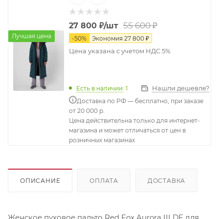
55 600
₽
27 800
₽
/шт
Лучшая цена
-
50
%
Экономия
27 800
₽
Цена указана с учетом НДС 5%
Нашли дешевле?
Есть в наличии
: 1
Доставка по РФ — бесплатно, при заказе
от 20 000 р.
Цена действительна только для интернет-
магазина и может отличаться от цен в
розничных магазинах
ОПИСАНИЕ
ОПЛАТА
ДОСТАВКА
Женское пуховое пальто Red Fox Aurora III DF для