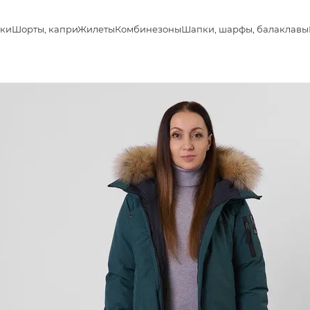
ки
Шорты, капри
Жилеты
Комбинезоны
Шапки, шарфы, балаклавы