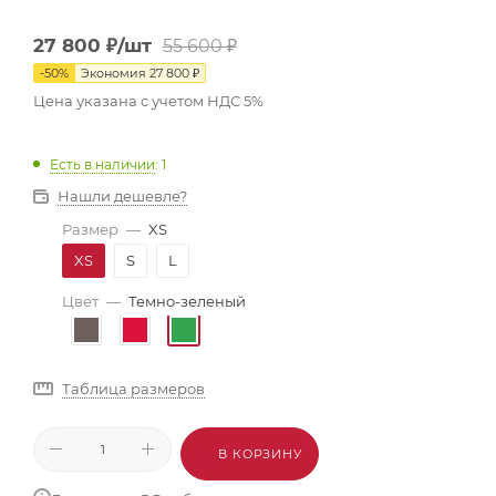
27 800
₽
/шт
55 600
₽
-
50
%
Экономия
27 800
₽
Цена указана с учетом НДС 5%
Есть в наличии
: 1
Нашли дешевле?
Размер
—
XS
XS
S
L
Цвет
—
Темно-зеленый
Таблица размеров
В КОРЗИНУ