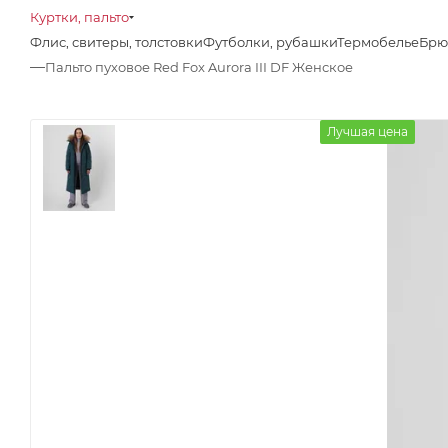
Куртки, пальто
Флис, свитеры, толстовки
Футболки, рубашки
Термобелье
Брю
—
Пальто пуховое Red Fox Aurora III DF Женское
Лучшая цена