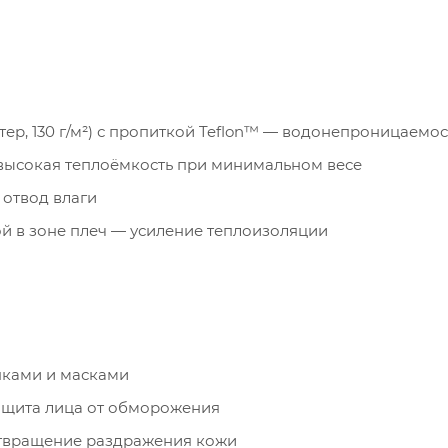
стер, 130 г/м²) с пропиткой Teflon™ — водонепроницаемо
— высокая теплоёмкость при минимальном весе
и отвод влаги
й в зоне плеч — усиление теплоизоляции
пками и масками
щита лица от обморожения
вращение раздражения кожи