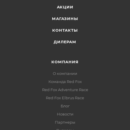
Внутренние трикотажные манжеты:
создают
АКЦИИ
дополнительный барьер на запястьях, удерживая
тёплый воздух внутри
МАГАЗИНЫ
Боковые карманы:
со скрытыми молниями —
КОНТАКТЫ
удобны и безопасны
ДИЛЕРАМ
Внутренние карманы:
два (включая
вместительный объёмный) — для необходимых
вещей
КОМПАНИЯ
Светоотражающие элементы:
повышают
О компании
видимость в условиях недостаточной
Команда Red Fox
освещённости
Red Fox Adventure Race
Red Fox Elbrus Race
Блог
Новости
Партнеры