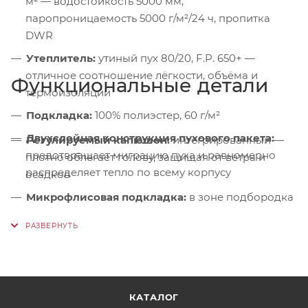
м² — водостойкость 5000 мм,
паропроницаемость 5000 г/м²/24 ч, пропитка
DWR
Утеплитель:
утиный пух 80/20, F.P. 650+ —
отличное соотношение лёгкости, объёма и
Функциональные детали
термоизоляции
Подкладка:
100% полиэстер, 60 г/м²
Двухслойная конструкция пухового пакета:
Регулируемый капюшон:
интегрированный —
предотвращает миграцию пуха и равномерно
плотно облегает голову, защищая от ветра и
распределяет тепло по всему корпусу
осадков
Микрофлисовая подкладка:
в зоне подбородка
— исключает раздражение кожи
Центральная молния:
двухзамковая — надёжная
фиксация
Ветрозащитная планка:
на скрытых кнопках —
блокирует проникновение холода
КАТАЛОГ