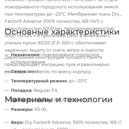
повседневного городского использования зимой
при температурах до –25°C. Мембранная ткань Dry
Factor® Advance (100% полиэстер, 169 г/м²) с
водостойкостью 5000 мм, паропроницаемостью
Основные характеристики
5000 г/м²/24 ч и пропиткой DWR в сочетании с
утиным пухом 80/20 (F.P. 650+) обеспечивает
надёжную защиту от снега, ветра и сырости.
Назначение:
повседневное городское
Двухслойная конструкция пухового пакета
использование
предотвращает миграцию пуха и равномерно
Сезон:
зима
распределяет тепло по всему корпусу.
Температурный режим:
до –25°C
Посадка:
Regular Fit
Материалы и технологии
Длина по спинке:
98 см (размер S)
Размеры:
XS–XL
Верх:
Dry Factor® Advance, 100% полиэстер, 169 г/