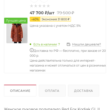
79 500
₽
47 700
₽
/шт
-
40
%
Экономия
31 800
₽
Лучшая цена
Цена указана с учетом НДС 5%
Нашли дешевле?
Есть в наличии
: 7
Доставка по РФ — бесплатно, при заказе от 20
000 р.
Цена действительна только для интернет-
магазина и может отличаться от цен в розничных
магазинах
ОПИСАНИЕ
ОПЛАТА
ДОСТАВКА
Женское пуховое полупальто Red Fox Kodiak GL II