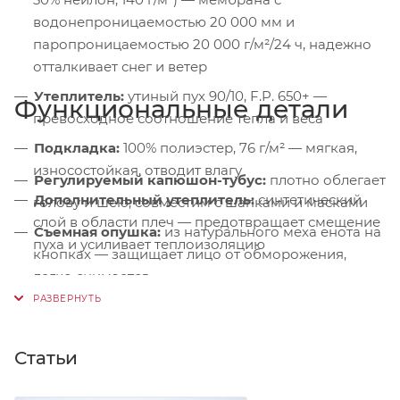
водонепроницаемостью 20 000 мм и
паропроницаемостью 20 000 г/м²/24 ч, надежно
отталкивает снег и ветер
Утеплитель:
утиный пух 90/10, F.P. 650+ —
Функциональные детали
превосходное соотношение тепла и веса
Подкладка:
100% полиэстер, 76 г/м² — мягкая,
износостойкая, отводит влагу
Регулируемый капюшон-тубус:
плотно облегает
Дополнительный утеплитель:
синтетический
голову и шею, совместим с шапками и масками
слой в области плеч — предотвращает смещение
Съемная опушка:
из натурального меха енота на
пуха и усиливает теплоизоляцию
кнопках — защищает лицо от обморожения,
легко снимается
Микрофлисовая подкладка:
в области
подбородка — предотвращает раздражение и
удерживает тепло
Статьи
Ветрозащитная планка:
на магнитных кнопках —