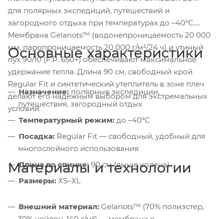
для полярных экспедиций, путешествий и
загородного отдыха при температурах до –40°C.
Мембрана Gelanots™ (водонепроницаемость 20 000
мм, паропроницаемость 20 000 г/м²/24 ч) и утиный
Основные характеристики
пух 90/10 (F.P. 650+) обеспечивают максимальное
удержание тепла. Длина 90 см, свободный крой
Regular Fit и синтетический утеплитель в зоне плеч
Назначение:
полярные экспедиции,
делают его надежным выбором для экстремальных
путешествия, загородный отдых
условий.
Температурный режим:
до –40°C
Посадка:
Regular Fit — свободный, удобный для
многослойного использования
Материалы и технологии
Длина по спинке:
90 см (выше колена)
Размеры:
XS–XL
Внешний материал:
Gelanots™ (70% полиэстер,
30% нейлон, 140 г/м²) — мембрана с