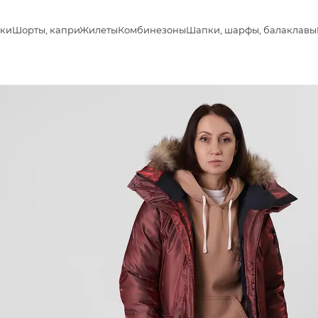
ки
Шорты, капри
Жилеты
Комбинезоны
Шапки, шарфы, балаклавы