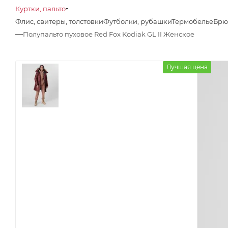
Куртки, пальто
Флис, свитеры, толстовки
Футболки, рубашки
Термобелье
Брю
—
Полупальто пуховое Red Fox Kodiak GL II Женское
Лучшая цена