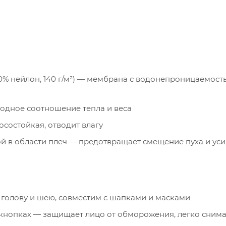
0% нейлон, 140 г/м²) — мембрана с водонепроницаемост
сходное соотношение тепла и веса
носостойкая, отводит влагу
й в области плеч — предотвращает смещение пуха и ус
 голову и шею, совместим с шапками и масками
 кнопках — защищает лицо от обморожения, легко снима