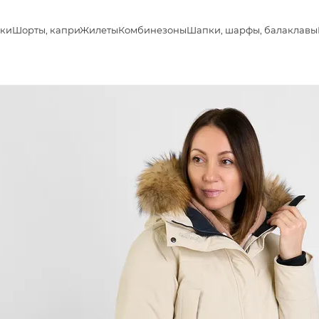
ки
Шорты, капри
Жилеты
Комбинезоны
Шапки, шарфы, балаклавы