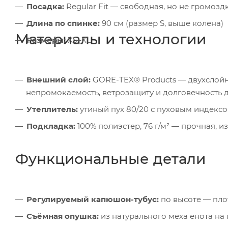
Посадка:
Regular Fit — свободная, но не громозд
Длина по спинке:
90 см (размер S, выше колена)
Материалы и технологии
Размеры:
XS–XL
Внешний слой:
GORE-TEX® Products — двухслойна
непромокаемость, ветрозащиту и долговечность 
Утеплитель:
утиный пух 80/20 с пуховым индекс
Подкладка:
100% полиэстер, 76 г/м² — прочная, 
Функциональные детали
Регулируемый капюшон-тубус:
по высоте — пло
Съёмная опушка:
из натурального меха енота на