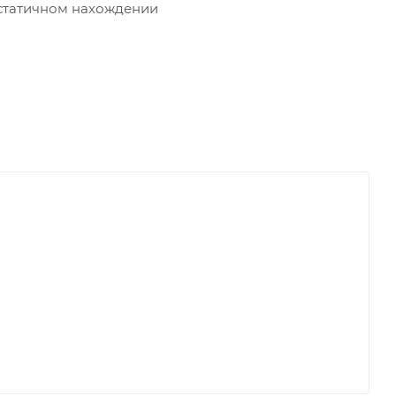
 статичном нахождении
й молнии
ется класть на пол