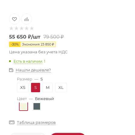
55 650
₽
/шт
79 500
₽
-
30
%
Экономия
23 850
₽
Цена указана без учета НДС
Есть в наличии
: 1
Нашли дешевле?
Размер
—
S
XS
S
M
XL
Цвет
—
Бежевый
Таблица размеров