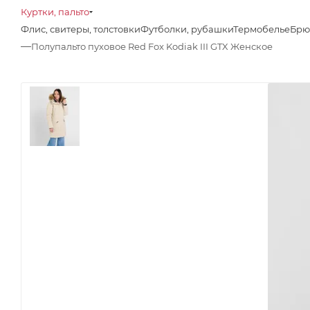
Куртки, пальто
Флис, свитеры, толстовки
Футболки, рубашки
Термобелье
Брю
—
Полупальто пуховое Red Fox Kodiak III GTX Женское