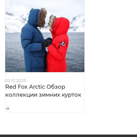
Регулируемые по длине рукава:
+ удлинённые
трикотажные манжеты — полная изоляция
запястий от холода
Снегозащитная юбка:
предотвращает
проникновение снега и ветра внутрь
Внутренние карманы:
один на молнии +
объёмный сетчатый — для телефона, документов
Внутренние лямки:
для ношения «на плече» —
удобно носить в помещениях без снятия
02.12.2025
Пуллеры Hypalon®:
большие — легко управлять
Red Fox Arctic Обзор
молниями даже в толстых перчатках
коллекции зимних курток
Светоотражающие элементы:
повышают
видимость и безопасность в темноте