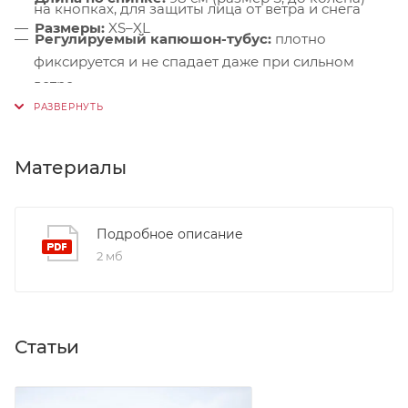
на кнопках, для защиты лица от ветра и снега
Размеры:
XS–XL
Регулируемый капюшон-тубус:
плотно
фиксируется и не спадает даже при сильном
ветре
Дополнительный синтетический утеплитель:
в
зоне плеч — усиленная теплоизоляция под
рюкзаком или при сидении
Материалы
Микрофлисовая подкладка:
в области
подбородка — мягкая, тёплая и не раздражает
Подробное описание
кожу
2 мб
Ветрозащитная планка:
на магнитных кнопках +
утеплённая подпланка — герметичная защита
центральной застёжки
Боковые карманы:
на влагозащитных молниях с
Статьи
флисовой подкладкой High Loft — идеальны для
согревания рук или хранения перчаток