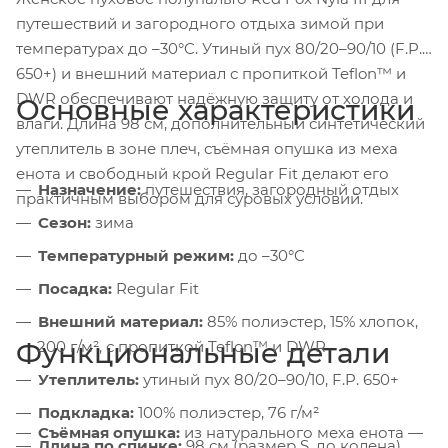
путешествий и загородного отдыха зимой при
температурах до –30°C. Утиный пух 80/20–90/10 (F.P.
650+) и внешний материал с пропиткой Teflon™ и
DWR обеспечивают надёжную защиту от холода и
Основные характеристики
влаги. Длина 98 см, дополнительный синтетический
утеплитель в зоне плеч, съёмная опушка из меха
енота и свободный крой Regular Fit делают его
Назначение:
путешествия, загородный отдых
практичным выбором для суровых условий.
Сезон:
зима
Температурный режим:
до –30°C
Посадка:
Regular Fit
Внешний материал:
85% полиэстер, 15% хлопок,
Функциональные детали
200 г/м², с пропиткой Teflon™ и DWR
Утеплитель:
утиный пух 80/20–90/10, F.P. 650+
Подкладка:
100% полиэстер, 76 г/м²
Съёмная опушка:
из натурального меха енота —
Длина по спинке:
98 см (размер S, до колена)