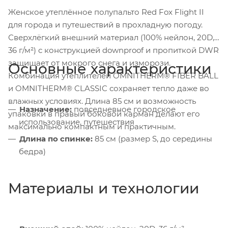
Женское утеплённое полупальто Red Fox Flight II
для города и путешествий в прохладную погоду.
Сверхлёгкий внешний материал (100% нейлон, 20D,
36 г/м²) с конструкцией downproof и пропиткой DWR
защищает от мокрого снега и изморози.
Основные характеристики
Комбинация утеплителей OMNITHERM® FIBER BALL
и OMNITHERM® CLASSIC сохраняет тепло даже во
влажных условиях. Длина 85 см и возможность
Назначение:
повседневное городское
упаковки в правый боковой карман делают его
использование, путешествия
максимально компактным и практичным.
Длина по спинке:
85 см (размер S, до середины
бедра)
Материалы и технологии