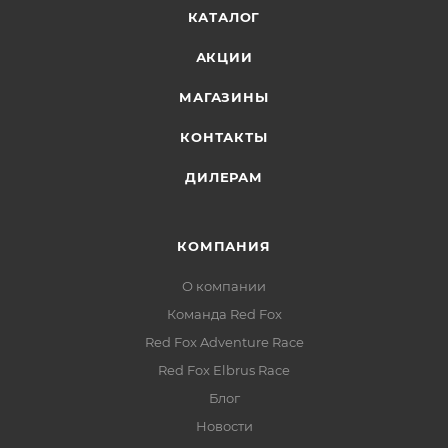
Внутренний карман:
на молнии — для
КАТАЛОГ
документов и мелочей
АКЦИИ
Светоотражающие элементы:
безопасность в
тёмное время суток
МАГАЗИНЫ
Компактная упаковка:
куртка упаковывается в
КОНТАКТЫ
правый боковой карман для транспортировки
(требует встряхивания после распаковки для
ДИЛЕРАМ
восстановления объёма утеплителя)
КОМПАНИЯ
О компании
Команда Red Fox
Red Fox Adventure Race
Red Fox Elbrus Race
Блог
Новости