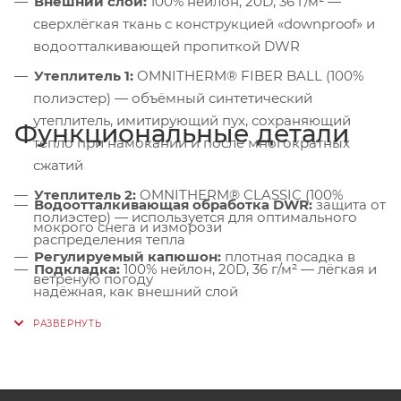
Внешний слой:
100% нейлон, 20D, 36 г/м² —
сверхлёгкая ткань с конструкцией «downproof» и
водоотталкивающей пропиткой DWR
Утеплитель 1:
OMNITHERM® FIBER BALL (100%
полиэстер) — объёмный синтетический
утеплитель, имитирующий пух, сохраняющий
Функциональные детали
тепло при намокании и после многократных
сжатий
Утеплитель 2:
OMNITHERM® CLASSIC (100%
Водоотталкивающая обработка DWR:
защита от
полиэстер) — используется для оптимального
мокрого снега и изморози
распределения тепла
Регулируемый капюшон:
плотная посадка в
Подкладка:
100% нейлон, 20D, 36 г/м² — лёгкая и
ветреную погоду
надёжная, как внешний слой
Ветрозащитная подпланка:
исключает
продувание через молнию
Боковые карманы:
на молниях — удобные и
тёплые