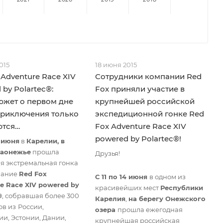
015
18 июня 2015
 Adventure Race XIV
Сотрудники компании Red
 by Polartec®:
Fox приняли участие в
жет о первом дне
крупнейшей российской
Приключения только
экспедиционной гонке Red
ются…
Fox Adventure Race XIV
powered by Polartec®!
4 июня
в
Карелии, в
Заонежье
прошла
Друзья!
я экстремальная гонка
вание
Red Fox
С 11 по 14 июня
в одном из
e Race XIV powered by
красивейших мест
Республики
®
, собравшая более 300
Карелия
,
на берегу Онежского
ов из
России,
озера
прошла ежегодная
ии, Эстонии, Дании,
крупнейшая российская