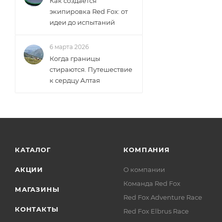
Как создаётся
экипировка Red Fox: от
идеи до испытаний
6 марта 2026
Когда границы
стираются. Путешествие
к сердцу Алтая
КАТАЛОГ
КОМПАНИЯ
АКЦИИ
О компании
Команда Red Fox
МАГАЗИНЫ
Red Fox Adventure Race
КОНТАКТЫ
Red Fox Elbrus Race