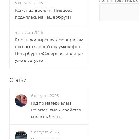
дистанцию в 84 км
5 августа 2026
Команда Василия Пивцова
поднялась на Гашербрум I
4 августа 2026
Готовь экипировку к сюрпризам
погоды: главный полумарафон
Петербурга «Северная столица»
уже в августе
Статьи
6 августа 2026
Гид по материалам
Polartec: виды, свойства
и как выбрать
5 августа 2026