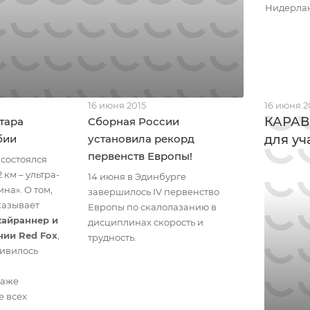
Нидерлан
16 июня 2015
16 июня 2
КАРАВ
тара
Сборная России
бии
установила рекорд
для уч
первенств Европы!
 состоялся
2 км – ультра-
14 июня в Эдинбурге
на». О том,
завершилось IV первенство
казывает
Европы по скалолазанию в
кайраннер и
дисциплинах скорость и
нии Red Fox
,
трудность.
ливилось
даже
е всех