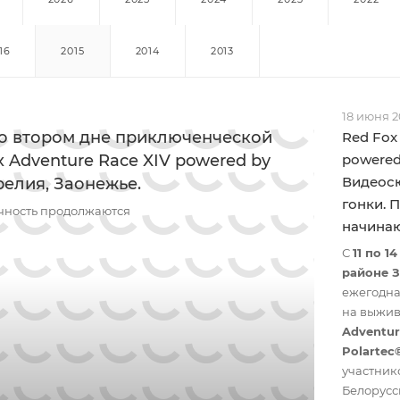
16
2015
2014
2013
18 июня 2
о втором дне приключенческой
Red Fox
x Adventure Race XIV powered by
powered
Видеосю
релия, Заонежье.
гонки. 
чность продолжаются
начина
С
11 по 1
районе 
ежегодна
на выжи
Adventur
Polartec
участник
Белорусс