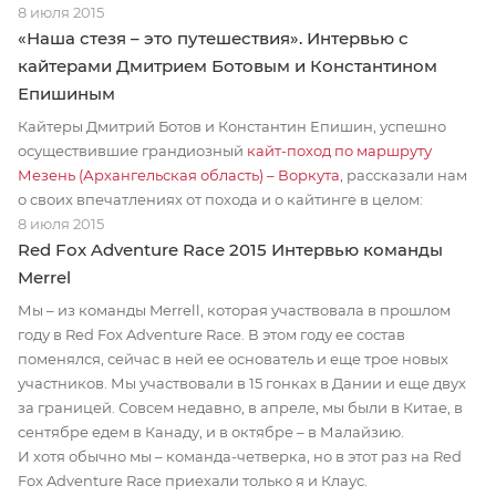
8 июля 2015
«Наша стезя – это путешествия». Интервью с
кайтерами Дмитрием Ботовым и Константином
Епишиным
Кайтеры Дмитрий Ботов и Константин Епишин, успешно
осуществившие грандиозный
кайт-поход по маршруту
Мезень (Архангельская область) – Воркута
, рассказали нам
о своих впечатлениях от похода и о кайтинге в целом:
8 июля 2015
Red Fox Adventure Race 2015 Интервью команды
Merrel
Мы – из команды Merrell, которая участвовала в прошлом
году в Red Fox Adventure Race. В этом году ее состав
поменялся, сейчас в ней ее основатель и еще трое новых
участников. Мы участвовали в 15 гонках в Дании и еще двух
за границей. Совсем недавно, в апреле, мы были в Китае, в
сентябре едем в Канаду, и в октябре – в Малайзию.
И хотя обычно мы – команда-четверка, но в этот раз на Red
Fox Adventure Race приехали только я и Клаус.