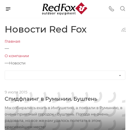
Новости Red Fox
Главная
—
О компании
—
Новости
9 июля 2015
Спидфлаинг в Румынии. Буштень
Мы собирались ехать в Ингушетию, а поехали в Румынию, в
очень приятный городок - Буштень. Погода не очень
радовала, но все же нам удалось полетать в этом
красивейшем месте!