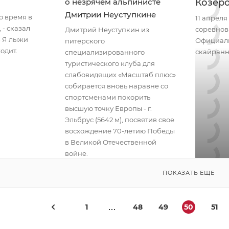
о незрячем альпинисте
Козеро
Дмитрии Неуступкине
о время в
11 апрел
 - сказал
соревнов
Дмитрий Неуступкин из
- Я лыжи
Официаль
питерского
одит.
скайранн
специализированного
туристического клуба для
слабовидящих «Масштаб плюс»
собирается вновь наравне со
спортсменами покорить
высшую точку Европы - г.
Эльбрус (5642 м), посвятив свое
восхождение 70-летию Победы
в Великой Отечественной
войне.
ПОКАЗАТЬ ЕЩЕ
1
48
49
50
51