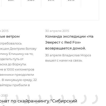
 2015
30 апреля 2015
ые ветром
Команда экспедиции «На
Эверест с Red Fox»
потребовалось
возвращается домой.
жцам Дмитрию Ботову
нтину Епишину на то,
30 апреля Владислав Мороз
делать путь от
вышел с нами на связь.
ьска до Воркуты.
ие в 1000 километров
венники преодолели
. В минувшую среду, 22
кайтеры прибыли в
 2015
нат по скайраннингу "Сибирский