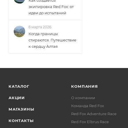
Как создаётся
экипировка Red Fox: от
идеи до испытаний
6 марта 2026
Когда границы
стираются. Путешествие
к сердцу Алтая
КАТАЛОГ
КОМПАНИЯ
АКЦИИ
О компании
Команда Red Fox
МАГАЗИНЫ
Red Fox Adventure Race
КОНТАКТЫ
Red Fox Elbrus Race