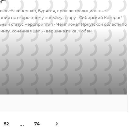
г"
я в посёлке Аршан, Бурятия, прошли традиционные
ания по скоростному подъёму в гору - Сибирский Козерог!
ный статус мероприятия - Чемпионат Иркутской области по
ингу, конечная цель - вершина пика Любви.
52
74