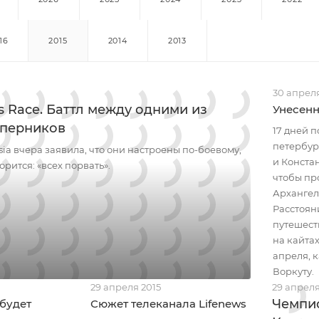
16
2015
2014
2013
30 апреля
us Race. Баттл между одними из
Унесенн
оперников
17 дней 
петербур
sia вчера заявила, что они настроены по-боевому,
и Конста
орится: «всех порвать».
чтобы про
Архангел
Расстоян
путешест
на кайтах
апреля, 
Воркуту.
29 апреля 2015
29 апреля
Чемпио
 будет
Сюжет телеканала Lifenews