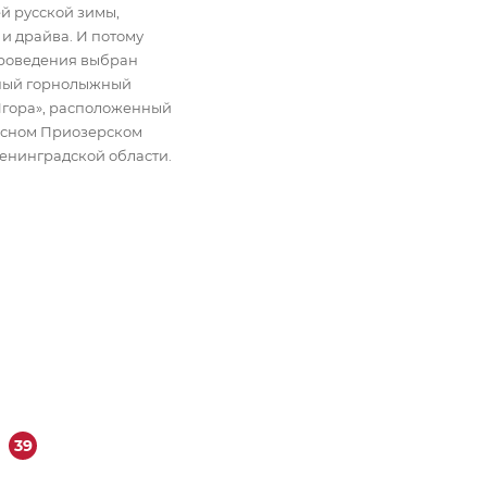
й русской зимы,
 и драйва. И потому
роведения выбран
ный горнолыжный
Игора», расположенный
исном Приозерском
енинградской области.
39