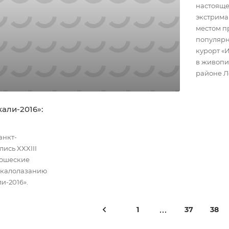
настояще
экстрима
местом п
популяр
курорт «
в живоп
районе Л
али-2016»:
анкт-
лись XXXIII
ношеские
скалолазанию
и-2016».
1
37
38