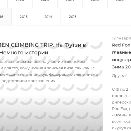
16
2015
2014
2013
12 января
N CLIMBING TRIP. На Футзи в
Red Fox
 Немного истории
главные
индустр
вается прием заявок на участие в женском
Зима 20
 для тех, кому нужна японская виза, так как 17
ляем данные в японскую федерацию альпинизма
Друзья!
ни подготовили приглашения.
С 19 по 2
откроет 
дилерски
Red Fox,
«Осень-Зи
всем гос
окунутьс