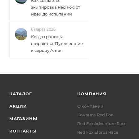
Как создаётся
экипировка Red Fox: от
идеи до испытаний
6 марта 2026
Когда границы
стираются. Путешествие
к сердцу Алтая
КАТАЛОГ
КОМПАНИЯ
АКЦИИ
О компании
Команда Red Fox
МАГАЗИНЫ
Red Fox Adventure Race
КОНТАКТЫ
Red Fox Elbrus Race