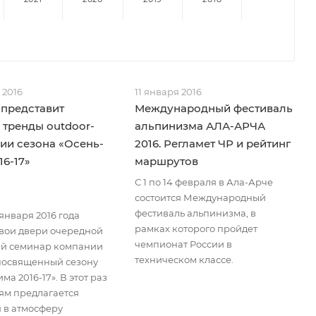
 2016
11 января 2016
 представит
Международный фестиваль
 тренды outdoor-
альпинизма АЛА-АРЧА
ии сезона «Осень-
2016. Регламет ЧР и рейтинг
16-17»
маршрутов
С 1 по 14 февраля в Ала-Арче
состоится Международный
фестиваль альпинизма, в
1 января 2016 года
рамках которого пройдет
свои двери очередной
чемпионат России в
й семинар компании
техническом классе.
 посвященный сезону
ма 2016-17». В этот раз
тям предлагается
я в атмосферу