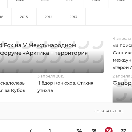
16
2015
2014
2013
4 апреля
d Fox на V Международном
«В поис
форуме «Арктика – территория
Саннико
междун
«Герои 
3 апреля 2019
2 апреля 
Фёдор
 скалолазы
Фёдор Конюхов. Стихия
я за Кубок
утихла
ПОКАЗАТЬ ЕЩЕ
1
34
35
36
37