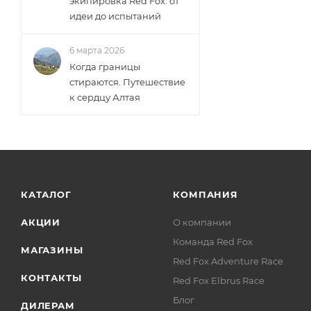
экипировка Red Fox: от
идеи до испытаний
6 марта 2026
Когда границы
стираются. Путешествие
к сердцу Алтая
КАТАЛОГ
КОМПАНИЯ
АКЦИИ
О компании
Команда Red Fox
МАГАЗИНЫ
Red Fox Adventure Race
КОНТАКТЫ
Red Fox Elbrus Race
Блог
ДИЛЕРАМ