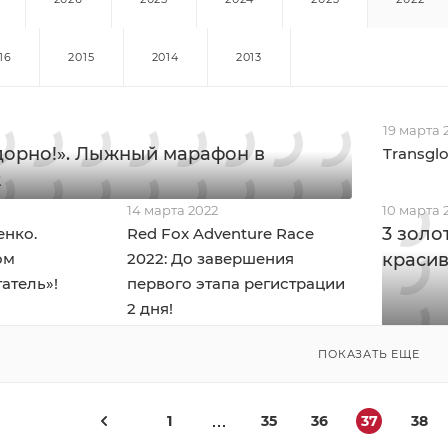
16
2015
2014
2013
19 марта 
дорно!». Лыжный марафон в
Transglo
2
14 марта 2022
10 марта 
3 золо
енко.
Red Fox Adventure Race
ом
2022: До завершения
красив
атель»!
первого этапа регистрации
2 дня!
ПОКАЗАТЬ ЕЩЕ
1
35
36
37
38