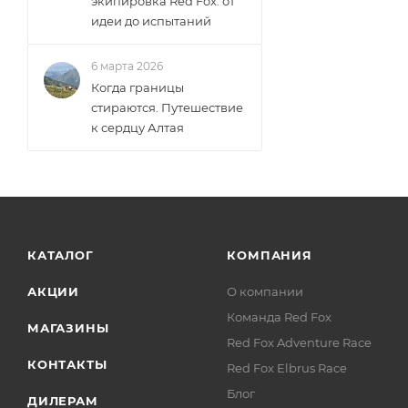
экипировка Red Fox: от
идеи до испытаний
6 марта 2026
Когда границы
стираются. Путешествие
к сердцу Алтая
КАТАЛОГ
КОМПАНИЯ
АКЦИИ
О компании
Команда Red Fox
МАГАЗИНЫ
Red Fox Adventure Race
КОНТАКТЫ
Red Fox Elbrus Race
Блог
ДИЛЕРАМ