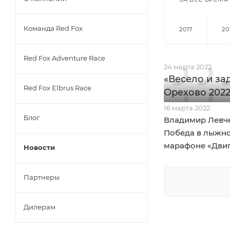
Команда Red Fox
2017
20
Red Fox Adventure Race
24 марта 2022
«Весело и за
Red Fox Elbrus Race
Орехово 202
16 марта 2022
Блог
Владимир Левч
Победа в лыжн
марафоне «Двиг
Новости
Партнеры
Дилерам