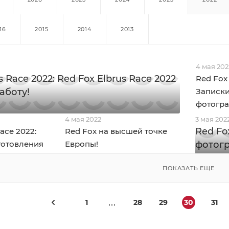
16
2015
2014
2013
4 мая 202
s Race 2022: Red Fox Elbrus Race 2022
Red Fox 
аботу!
Записки
фотогра
4 мая 2022
3 мая 202
Red Fo
ace 2022:
Red Fox на высшей точке
готовления
Европы!
фотогр
ПОКАЗАТЬ ЕЩЕ
1
28
29
30
31