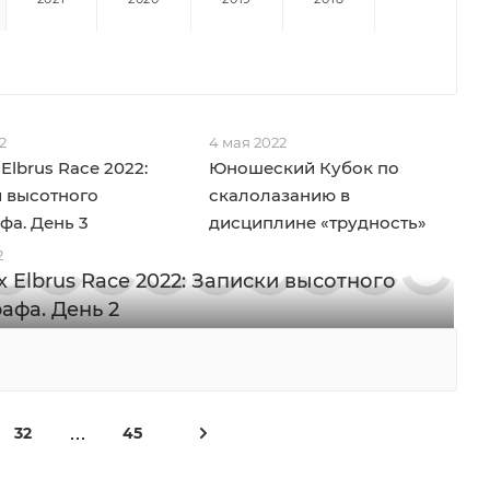
2
4 мая 2022
Elbrus Race 2022:
Юношеский Кубок по
 высотного
скалолазанию в
фа. День 3
дисциплине «трудность»
2
x Elbrus Race 2022: Записки высотного
афа. День 2
32
45