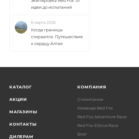
экипировка Red Fox: от
идеи до испытаний
6 марта 2026
Когда границы
стираются. Путешествие
к сердцу Алтая
КАТАЛОГ
КОМПАНИЯ
АКЦИИ
О компании
Команда Red Fox
МАГАЗИНЫ
Red Fox Adventure Race
КОНТАКТЫ
Red Fox Elbrus Race
Блог
ДИЛЕРАМ