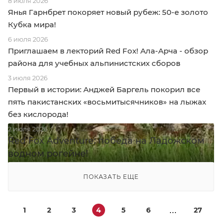
8 июля 2026
Янья Гарнбрет покоряет новый рубеж: 50-е золото
Кубка мира!
6 июля 2026
Приглашаем в лекторий Red Fox! Ала-Арча - обзор
района для учебных альпинистских сборов
3 июля 2026
Первый в истории: Анджей Баргель покорил все
пять пакистанских «восьмитысячников» на лыжах
без кислорода!
2 июля 2026
Red Fox Adventure: победа на Ладожском
водном рогейне!
ПОКАЗАТЬ ЕЩЕ
1
2
3
4
5
6
27