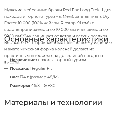
Мужские мебранные брюки Red Fox Long Trek II для
походов и горного туризма. Мембранная ткань Dry
Factor 10 000 (100% нейлон, Ripstop, 91 г/м²) с
водонепроницаемостью 10 000 мм и дышимостью
5000 г/м²/24ч защищает от ветра и лёгких осадков.
Основные характеристики
Вес всего 174 г, проклеенные швы по всему изделию
и анатомическая форма коленей делают их
практичным выбором для дождливой погоды и
Назначение:
походы, горный туризм
высоты.
Посадка:
Regular Fit
Вес:
174 г (размер 48/M)
Размеры:
46/S – 60/XXL
Материалы и технологии