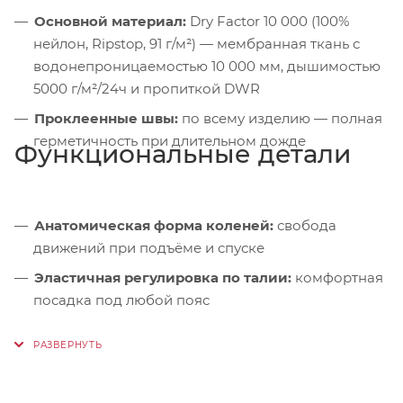
Основной материал:
Dry Factor 10 000 (100%
нейлон, Ripstop, 91 г/м²) — мембранная ткань с
водонепроницаемостью 10 000 мм, дышимостью
5000 г/м²/24ч и пропиткой DWR
Проклеенные швы:
по всему изделию — полная
герметичность при длительном дожде
Функциональные детали
Анатомическая форма коленей:
свобода
движений при подъёме и спуске
Эластичная регулировка по талии:
комфортная
посадка под любой пояс
Влагозащитные молнии по низу:
+ регулировка
объёма — легко надевать поверх обуви
Задний карман-мешок:
брюки компактно