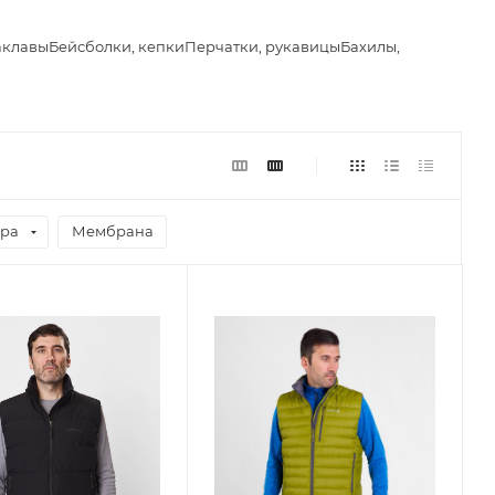
аклавы
Бейсболки, кепки
Перчатки, рукавицы
Бахилы,
ара
Мембрана