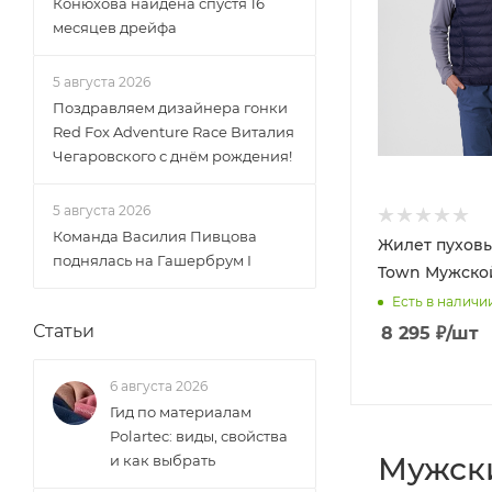
Конюхова найдена спустя 16
месяцев дрейфа
5 августа 2026
Поздравляем дизайнера гонки
Red Fox Adventure Race Виталия
Чегаровского с днём рождения!
5 августа 2026
Команда Василия Пивцова
Жилет пуховы
поднялась на Гашербрум I
Town Мужско
Есть в наличи
Статьи
8 295
₽
/шт
6 августа 2026
Гид по материалам
Polartec: виды, свойства
Мужски
и как выбрать