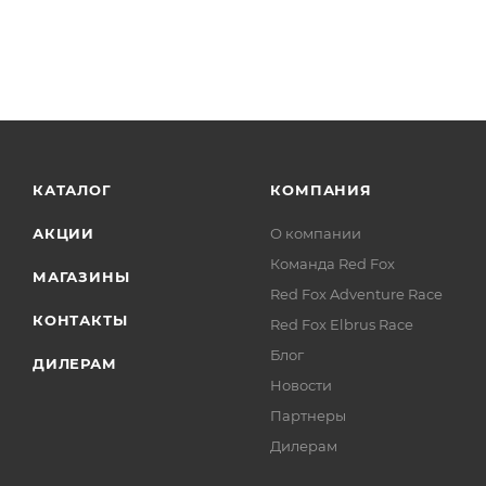
КАТАЛОГ
КОМПАНИЯ
АКЦИИ
О компании
Команда Red Fox
МАГАЗИНЫ
Red Fox Adventure Race
КОНТАКТЫ
Red Fox Elbrus Race
Блог
ДИЛЕРАМ
Новости
Партнеры
Дилерам