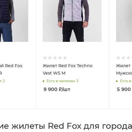
й Red Fox
Жилет Red Fox Techno
Жилет 
й
Vest WS M
Мужск
и
: 2
Есть в наличии
: 3
Есть в
9 900
₽
/шт
5 900
е жилеты Red Fox для города