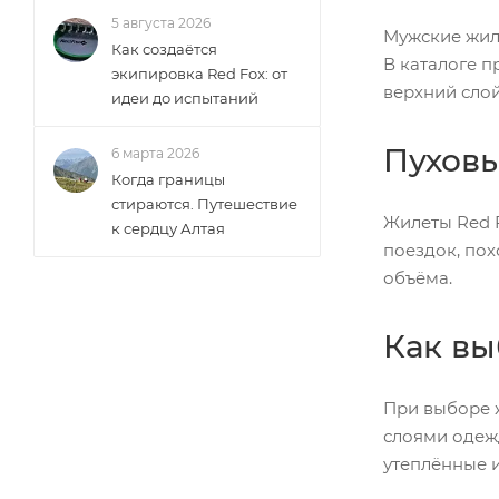
5 августа 2026
Мужские жиле
Как создаётся
В каталоге 
экипировка Red Fox: от
верхний слой
идеи до испытаний
Пуховы
6 марта 2026
Когда границы
стираются. Путешествие
Жилеты Red F
к сердцу Алтая
поездок, пох
объёма.
Как вы
При выборе ж
слоями одежд
утеплённые и