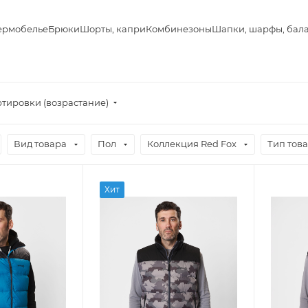
ермобелье
Брюки
Шорты, капри
Комбинезоны
Шапки, шарфы, бал
ртировки (возрастание)
Вид товара
Пол
Коллекция Red Fox
Тип тов
Хит