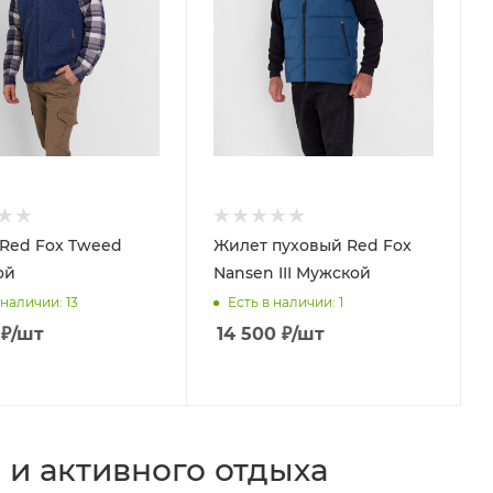
Red Fox Tweed
Жилет пуховый Red Fox
ой
Nansen III Мужской
 наличии
: 13
Есть в наличии
: 1
₽
/шт
14 500
₽
/шт
 и активного отдыха