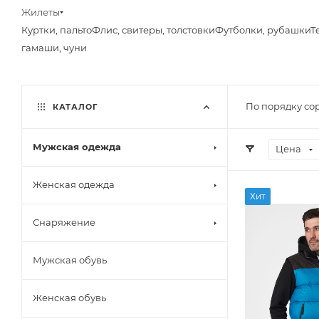
Жилеты
Куртки, пальто
Флис, свитеры, толстовки
Футболки, рубашки
Т
гамаши, чуни
По порядку со
КАТАЛОГ
Мужская одежда
Цена
Женская одежда
Хит
Снаряжение
Мужская обувь
Женская обувь