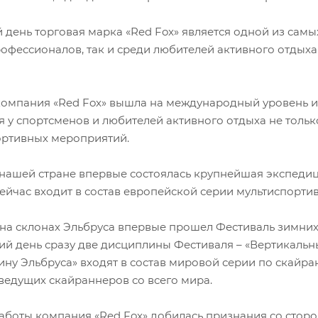
день торговая марка «Red Fox» является одной из самых
офессионалов, так и среди любителей активного отдых
, компания «Red Fox» вышла на международный уровень и,
 у спортсменов и любителей активного отдыха не только
ртивных мероприятий.
в нашей стране впервые состоялась крупнейшая экспеди
сейчас входит в состав европейской серии мультиспорти
 на склонах Эльбруса впервые прошел Фестиваль зимних 
ий день сразу две дисциплины Фестиваля – «Вертикальн
у Эльбруса» входят в состав мировой серии по скайран
 ведущих скайраннеров со всего мира.
работы компания «Red Fox» добилась признания со сто