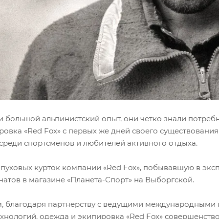
 большой альпинистский опыт, они четко знали потребно
ровка «Red Fox» с первых же дней своего существовани
среди спортсменов и любителей активного отдыха.
 пуховых курток компании «Red Fox», побывавшую в экс
натов в магазине «Планета-Спорт» на Выборгской.
, благодаря партнерству с ведущими международными
ехнологий, одежда и экипировка «Red Fox» совершенство