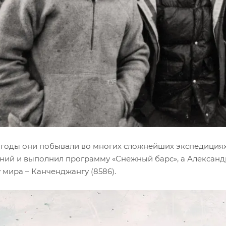
годы они побывали во многих сложнейших экспедициях
ий и выполнил программу «Снежный барс», а Александ
мира – Канченджангу (8586).