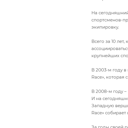
На сегодняшний 
спортсменов-пр
экипировку.
Всего за 10 лет
ассоциироваться
крупнейших спо
В 2003-м году 
Race», которая 
В 2008-м году –
И на сегодняшн
Западную вершин
Race» собирает
За годы своей 