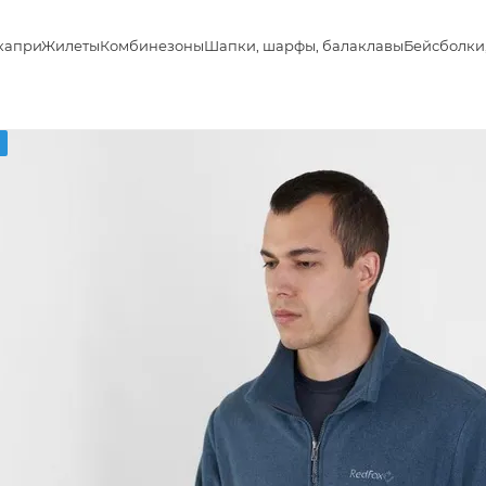
капри
Жилеты
Комбинезоны
Шапки, шарфы, балаклавы
Бейсболки