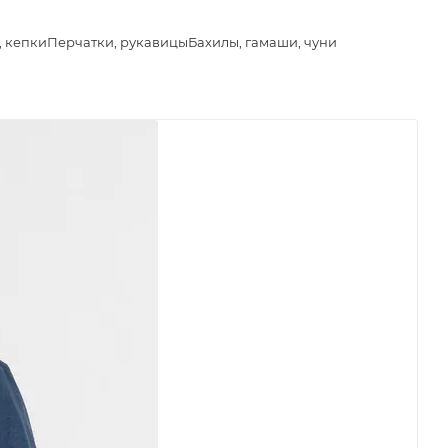
, кепки
Перчатки, рукавицы
Бахилы, гамаши, чуни