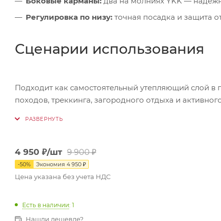
Боковые карманы:
два на молниях YKK — надёжн
Регулировка по низу:
точная посадка и защита от
Сценарии использования
Подходит как самостоятельный утепляющий слой в п
походов, треккинга, загородного отдыха и активног
4 950
₽
/шт
9 900
₽
-
50
%
Экономия
4 950
₽
Цена указана без учета НДС
Есть в наличии
: 1
Нашли дешевле?