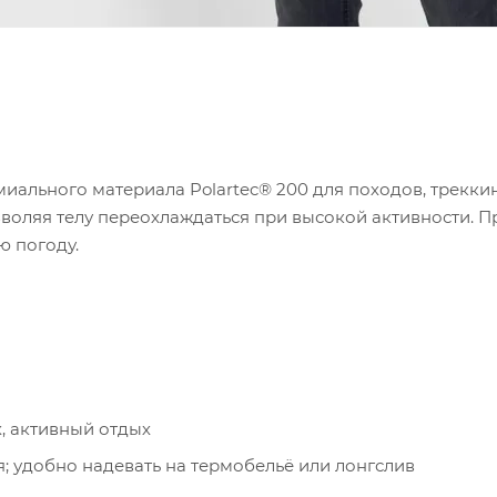
миального материала Polartec® 200 для походов, трекки
озволяя телу переохлаждаться при высокой активности.
 погоду.
, активный отдых
я; удобно надевать на термобельё или лонгслив