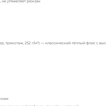
, не утяжеляет рюкзак
ер, трикотаж, 252 г/м²) — классический тёплый флис с в
кожи