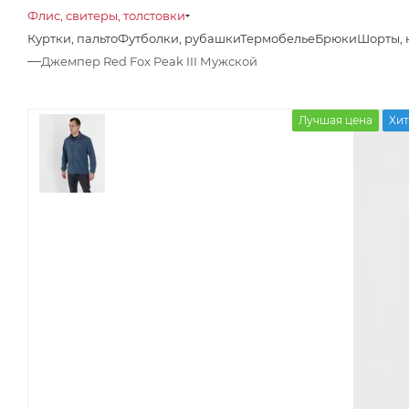
Флис, свитеры, толстовки
Куртки, пальто
Футболки, рубашки
Термобелье
Брюки
Шорты, 
—
Джемпер Red Fox Peak III Мужской
Лучшая цена
Хит