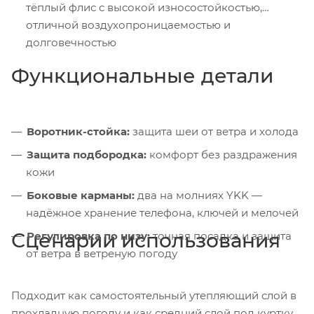
тёплый флис с высокой износостойкостью,
отличной воздухопроницаемостью и
долговечностью
Функциональные детали
Воротник-стойка:
защита шеи от ветра и холода
Защита подбородка:
комфорт без раздражения
кожи
Боковые карманы:
два на молниях YKK —
надёжное хранение телефона, ключей и мелочей
Сценарии использования
Регулировка по низу:
точная посадка и защита
от ветра в ветреную погоду
Подходит как самостоятельный утепляющий слой в
прохладную погоду и как средний слой под куртку