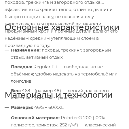
походов, треккинга и загородного отдыха.
Эффективно сохраняет тепло, отлично дышит и
быстро отводит влагу, не позволяя телу
переохлаждаться при высокой активности.
Основные характеристики
Продуманный крой и прочные детали делают его
надёжным средним утепляющим слоем в
прохладную погоду.
Назначение:
походы, треккинг, загородный
отдых, активный отдых
Посадка:
Regular Fit — свободная, но не
объёмная; удобно надевать на термобельё или
лонгслив
Вес:
468 г (размер 48) — лёгкий для своего
Материалы и технологии
класса, не утяжеляет рюкзак
Размеры:
46/S – 60/XXL
Основной материал:
Polartec® 200 (100%
полиэстер, трикотаж, 252 г/м²) — классический