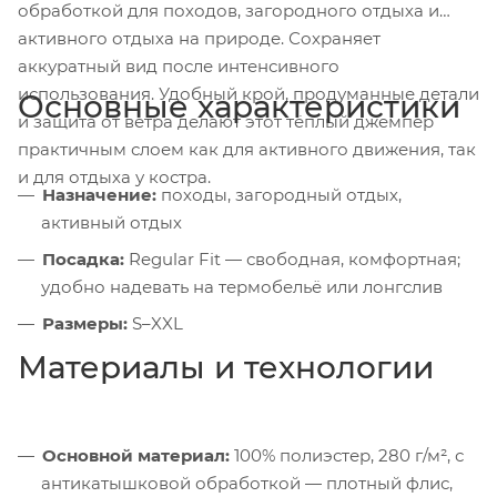
обработкой для походов, загородного отдыха и
активного отдыха на природе. Сохраняет
аккуратный вид после интенсивного
использования. Удобный крой, продуманные детали
Основные характеристики
и защита от ветра делают этот тёплый джемпер
практичным слоем как для активного движения, так
и для отдыха у костра.
Назначение:
походы, загородный отдых,
активный отдых
Посадка:
Regular Fit — свободная, комфортная;
удобно надевать на термобельё или лонгслив
Размеры:
S–XXL
Материалы и технологии
Основной материал:
100% полиэстер, 280 г/м², с
антикатышковой обработкой — плотный флис,