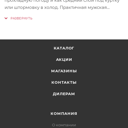
прохладную погоду и как средний слой под куртку
или штормовку в холод. Практичная мужская
флиска для походов, прогулок за городом и отдыха
на природе.
КАТАЛОГ
АКЦИИ
МАГАЗИНЫ
КОНТАКТЫ
ДИЛЕРАМ
КОМПАНИЯ
О компании