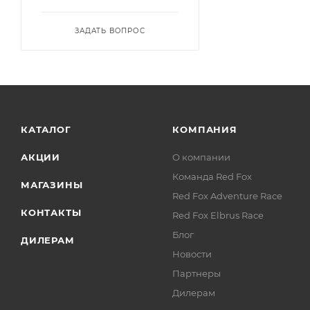
ЗАДАТЬ ВОПРОС
КАТАЛОГ
КОМПАНИЯ
АКЦИИ
О компании
Команда Red Fox
МАГАЗИНЫ
Red Fox Adventure Race
КОНТАКТЫ
Red Fox Elbrus Race
Блог
ДИЛЕРАМ
Новости
Партнеры
Дилерам