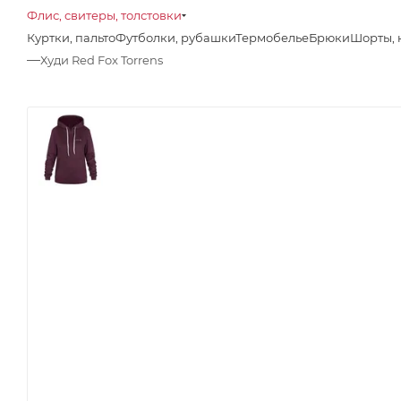
Флис, свитеры, толстовки
Куртки, пальто
Футболки, рубашки
Термобелье
Брюки
Шорты, 
—
Худи Red Fox Torrens