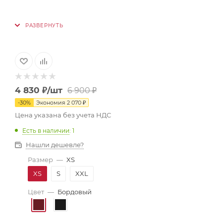
4 830
₽
/шт
6 900
₽
-
30
%
Экономия
2 070
₽
Цена указана без учета НДС
Есть в наличии
: 1
Нашли дешевле?
Размер
—
XS
XS
S
XXL
Цвет
—
Бордовый