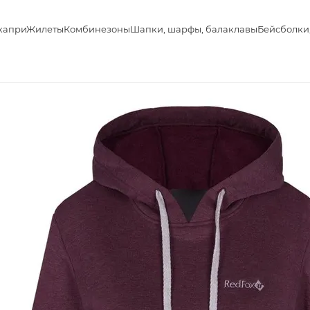
капри
Жилеты
Комбинезоны
Шапки, шарфы, балаклавы
Бейсболки