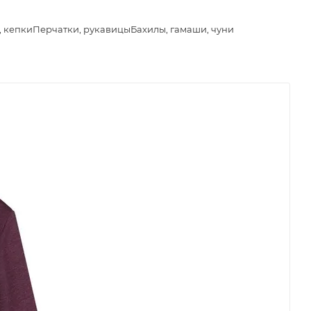
, кепки
Перчатки, рукавицы
Бахилы, гамаши, чуни