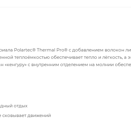
риала Polartec® Thermal Pro® с добавлением волокон ли
ной теплоёмкостью обеспечивает тепло и лёгкость, а 
 «кенгуру» с внутренним отделением на молнии обесп
одный отдых
не сковывает движений