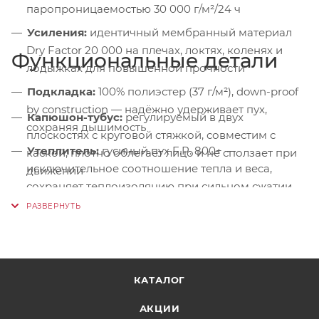
паропроницаемостью 30 000 г/м²/24 ч
Усиления:
идентичный мембранный материал
Dry Factor 20 000 на плечах, локтях, коленях и
Функциональные детали
лодыжках для повышенной прочности
Подкладка:
100% полиэстер (37 г/м²), down-proof
by construction — надёжно удерживает пух,
Капюшон-тубус:
регулируемый в двух
сохраняя дышимость
плоскостях с круговой стяжкой, совместим с
Утеплитель:
гусиный пух F.P. 800+ —
каской, плотно облегает лицо и не сползает при
исключительное соотношение тепла и веса,
движении
сохраняет теплоизоляцию при сильном сжатии
Защитные молнии:
водонепроницаемые
наружные молнии с утеплённой планкой и
удобными пуллерами для работы в толстых
перчатках
Система манжет:
эластичные внутренние
КАТАЛОГ
манжеты и регулируемые манжеты рукавов
надёжно защищают от холода и снега
АКЦИИ