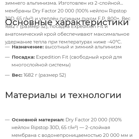
зимнего альпинизма. Изготовлен из 2-слойной
мембраны Dry Factor 20 000 (100% нейлон Ripstop
30D, 65 г/м²) и утеплён гусиным пухом F.P. 800+. Вес
Основные характеристики
1682 г (размер 52), посадка Expedition Fit и
анатомический крой обеспечивают максимальное
удержание тепла при температурах ниже -40°C.
Назначение:
высотный и зимний альпинизм
Посадка:
Expedition Fit (свободный крой для
многослойной системы)
Вес:
1682 г (размер 52)
Материалы и технологии
Основной материал:
Dry Factor 20 000 (100%
нейлон Ripstop 30D, 65 г/м²) — 2-слойная
мембрана с водонепроницаемостью 20 000 мм и