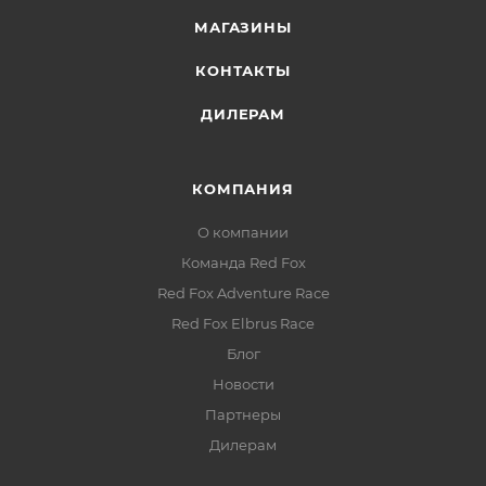
Карманная система:
два вместительных
МАГАЗИНЫ
нагрудных кармана, внутренний сетчатый карман
на молнии и объёмный внутренний карман без
КОНТАКТЫ
молнии для перчаток или термоса
ДИЛЕРАМ
Система регулировки:
эластичные внутренние
подтяжки и внутренняя регулировка объёма по
талии для точной подгонки под фигуру и слои
КОМПАНИЯ
Гигиенический люк:
молния с двумя замками
О компании
обеспечивает вентиляцию и удобство
Команда Red Fox
использования в полевых условиях
Red Fox Adventure Race
Red Fox Elbrus Race
Блог
Новости
Партнеры
Дилерам