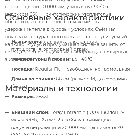
ветрозащитой 20 000 мм, утиный пух 90/10 с
индексом 650+ и синтетический утеплитель в
Основные характеристики
области плеч обеспечивают максимальное
удержание тепла в суровых условиях. Съёмная
опушка из натурального меха енота, регулируемый
Назначение:
полярные экспедиции,
капюшон-тубус и продуманная система защиты от
путешествия, загородный отдых
ветра делают её надёжным выбором для полярных
Температурный режим:
до –40°C
экспедиций.
Посадка:
Regular Fit — свободная, не громоздкая
Длина по спинке:
88 см (размер M, до середины
Материалы и технологии
бедра)
Размеры:
S–XXL
Внешний слой:
Toray Entrant™ (100% нейлон 2-
way stretch, 135 г/м², 2-слойная ламинация) —
водо- и ветрозащита 20 000 мм, дышимость 20
000 г/м²/24ч, пропитка DWR