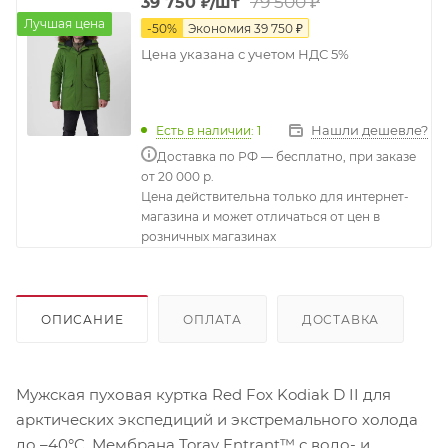
79 500
₽
39 750
₽
/шт
Лучшая цена
-
50
%
Экономия
39 750
₽
Цена указана с учетом НДС 5%
Нашли дешевле?
Есть в наличии
: 1
Доставка по РФ — бесплатно, при заказе
от 20 000 р.
Цена действительна только для интернет-
магазина и может отличаться от цен в
розничных магазинах
ОПИСАНИЕ
ОПЛАТА
ДОСТАВКА
Мужская пуховая куртка Red Fox Kodiak D II для
арктических экспедиций и экстремального холода
до –40°C. Мембрана Toray Entrant™ с водо- и