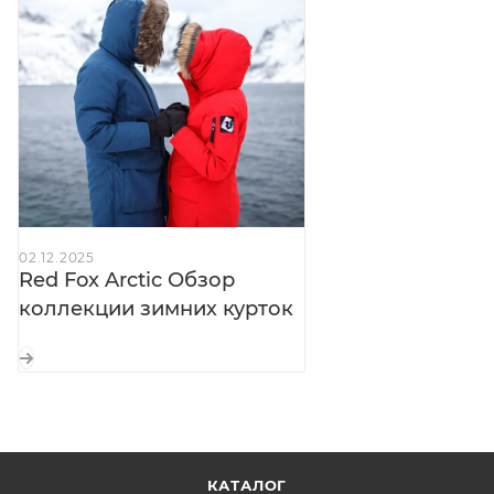
кнопках — защита от снега
Карман на рукаве:
с влагозащитной молнией —
для пропуска или гаджетов
Регулировка талии:
выведена в карманы —
точная посадка без внешних кулисок
Рукава с регулировкой длины:
подстраиваются
под рост и перчатки
Внутренние трикотажные манжеты:
02.12.2025
удлинённые — исключают продувание
Red Fox Arctic Обзор
коллекции зимних курток
Внутренние карманы:
на молниях — для ценных
вещей
Внутренние лямки:
для ношения куртки внутри
помещения
Пуллеры Hypalon®:
застёгиваются в толстых
перчатках
КАТАЛОГ