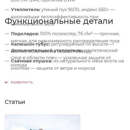
Утеплитель:
утиный пух 90/10, индекс 650+ —
высочайшая теплоэффективность при
Функциональные детали
минимальном весе
Подкладка:
100% полиэстер, 76 г/м² — прочная,
мягкая, для равномерного распределения пуха
Капюшон-тубус:
регулируемый по высоте —
Дополнительный утеплитель:
синтетический
плотно облегает, не мешает обзору
слой в области плеч — усиленная защита от
Съёмная опушка:
из натурального меха енота на
холода
кнопках — защита от ветра и мороза
Защита подбородка:
микрофлисовая подкладка
— от раздражения
Ветрозащитная планка:
на магнитных кнопках +
Статьи
подпланка — герметизация молнии
Нагрудные карманы:
на молниях с флисом High
Loft — тепло для рук и мелочей
Боковые карманы:
с клапанами на магнитных