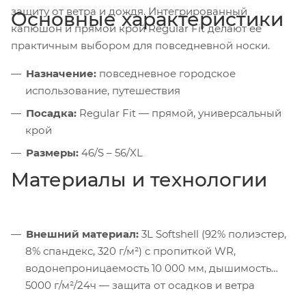
защиту от ветра и дождя. Интегрированный
Основные характеристики
капюшон и прямой крой Regular Fit делают её
практичным выбором для повседневной носки.
Назначение:
повседневное городское
использование, путешествия
Посадка:
Regular Fit — прямой, универсальный
крой
Размеры:
46/S – 56/XL
Материалы и технологии
Внешний материал:
3L Softshell (92% полиэстер,
8% спандекс, 320 г/м²) с пропиткой WR,
водонепроницаемость 10 000 мм, дышимость
5000 г/м²/24ч — защита от осадков и ветра