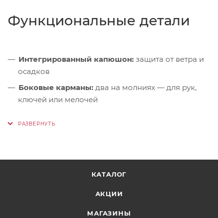
Функциональные детали
Интегрированный капюшон:
защита от ветра и
осадков
Боковые карманы:
два на молниях — для рук,
ключей или мелочей
Внутренний карман:
на молнии — для
документов и гаджетов
Регулировка по низу:
шнур с фиксаторами для
точной посадки по фигуре
Светоотражающие элементы:
видимость в
КАТАЛОГ
условиях недостаточной освещённости
АКЦИИ
МАГАЗИНЫ