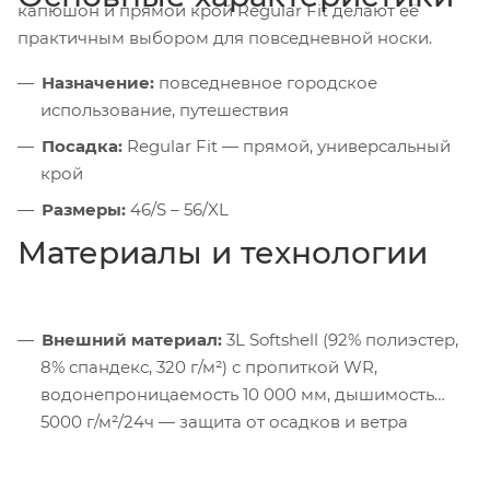
капюшон и прямой крой Regular Fit делают её
практичным выбором для повседневной носки.
Назначение:
повседневное городское
использование, путешествия
Посадка:
Regular Fit — прямой, универсальный
крой
Размеры:
46/S – 56/XL
Материалы и технологии
Внешний материал:
3L Softshell (92% полиэстер,
8% спандекс, 320 г/м²) с пропиткой WR,
водонепроницаемость 10 000 мм, дышимость
5000 г/м²/24ч — защита от осадков и ветра