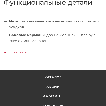
Функциональные детали
Интегрированный капюшон:
защита от ветра и
осадков
Боковые карманы:
два на молниях — для рук,
ключей или мелочей
Внутренний карман:
на молнии — для
документов и гаджетов
Регулировка по низу:
шнур с фиксаторами для
точной посадки по фигуре
Светоотражающие элементы:
видимость в
КАТАЛОГ
условиях недостаточной освещённости
АКЦИИ
МАГАЗИНЫ
КОНТАКТЫ