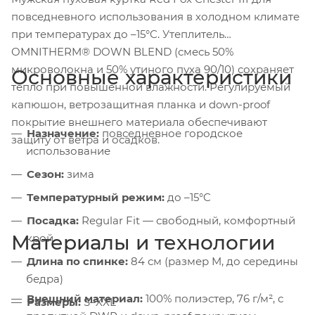
повседневного использования в холодном климате
при температурах до –15°C. Утеплитель
OMNITHERM® DOWN BLEND (смесь 50%
микроволокна и 50% утиного пуха 90/10) сохраняет
Основные характеристики
тепло при повышенной влажности. Регулируемый
капюшон, ветрозащитная планка и down-proof
покрытие внешнего материала обеспечивают
Назначение:
повседневное городское
защиту от ветра и осадков.
использование
Сезон:
зима
Температурный режим:
до –15°C
Посадка:
Regular Fit — свободный, комфортный
Материалы и технологии
крой
Длина по спинке:
84 см (размер M, до середины
бедра)
Внешний материал:
100% полиэстер, 76 г/м², с
Размеры:
S–XXL