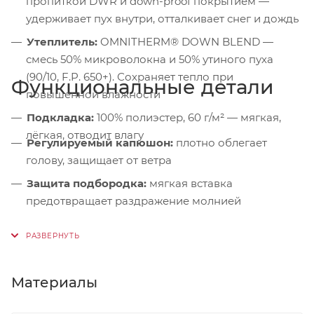
пропиткой DWR и down-proof покрытием —
удерживает пух внутри, отталкивает снег и дождь
Утеплитель:
OMNITHERM® DOWN BLEND —
смесь 50% микроволокна и 50% утиного пуха
(90/10, F.P. 650+). Сохраняет тепло при
Функциональные детали
повышенной влажности
Подкладка:
100% полиэстер, 60 г/м² — мягкая,
лёгкая, отводит влагу
Регулируемый капюшон:
плотно облегает
голову, защищает от ветра
Защита подбородка:
мягкая вставка
предотвращает раздражение молнией
Ветрозащитная планка:
на скрытых кнопках и
подпланка — исключает продувание
Центральная молния:
двухзамковая тракторная
Материалы
Нагрудные карманы:
на молниях — для мелочей
и быстрого доступа