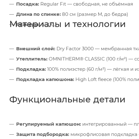
Посадка:
Regular Fit — свободная, не объёмная
Длина по спинке:
80 см (размер M, до бедра)
Материалы и технологии
Размеры:
S–XXL
Внешний слой:
Dry Factor 3000 — мембранная тка
Утеплитель:
OMNITHERM® CLASSIC (100 г/м²) — с
Подкладка:
100% полиэстер (60 г/м²) — лёгкая и 
Подкладка капюшона:
High Loft fleece (100% по
Функциональные детали
Регулируемый капюшон:
интегрированный — пло
Защита подбородка:
микрофлисовая подкладка 