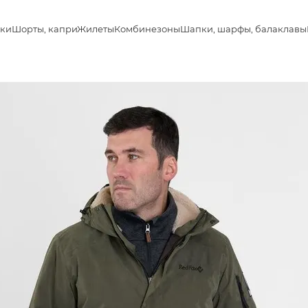
ки
Шорты, капри
Жилеты
Комбинезоны
Шапки, шарфы, балаклавы