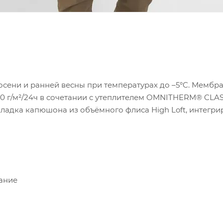
 осени и ранней весны при температурах до –5°C. Мембран
/м²/24ч в сочетании с утеплителем OMNITHERM® CLASSIC
ладка капюшона из объёмного флиса High Loft, интегр
ание