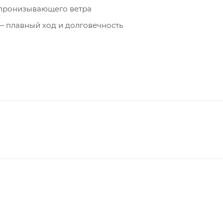
 пронизывающего ветра
— плавный ход и долговечность
микрофлисовой подкладкой — тепло для рук
ля пропуска или гаджетов
ки или без них
ещей
асность в тёмное время суток