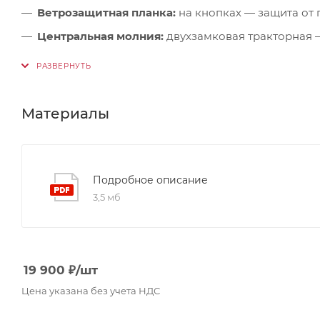
Ветрозащитная планка:
на кнопках — защита от
Центральная молния:
двухзамковая тракторная 
Боковые карманы:
на влагозащитных молниях с 
Карман на рукаве:
с влагозащитной молнией — д
Регулировка манжет:
точная посадка под перчат
Материалы
Внутренний карман:
на молнии — для ценных в
Светоотражающие элементы:
видимость и безоп
Подробное описание
3,5 мб
19 900
₽
/шт
Цена указана без учета НДС