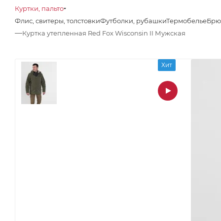
Куртки, пальто
Флис, свитеры, толстовки
Футболки, рубашки
Термобелье
Брю
—
Куртка утепленная Red Fox Wisconsin II Мужская
Хит