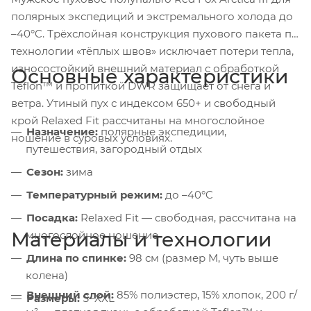
полярных экспедиций и экстремального холода до
–40°C. Трёхслойная конструкция пухового пакета по
технологии «тёплых швов» исключает потери тепла,
износостойкий внешний материал с обработкой
Основные характеристики
Teflon™ и пропиткой DWR защищает от снега и
ветра. Утиный пух с индексом 650+ и свободный
крой Relaxed Fit рассчитаны на многослойное
Назначение:
полярные экспедиции,
ношение в суровых условиях.
путешествия, загородный отдых
Сезон:
зима
Температурный режим:
до –40°C
Посадка:
Relaxed Fit — свободная, рассчитана на
Материалы и технологии
многослойное ношение
Длина по спинке:
98 см (размер M, чуть выше
колена)
Внешний слой:
85% полиэстер, 15% хлопок, 200 г/
Размеры:
S–XXL