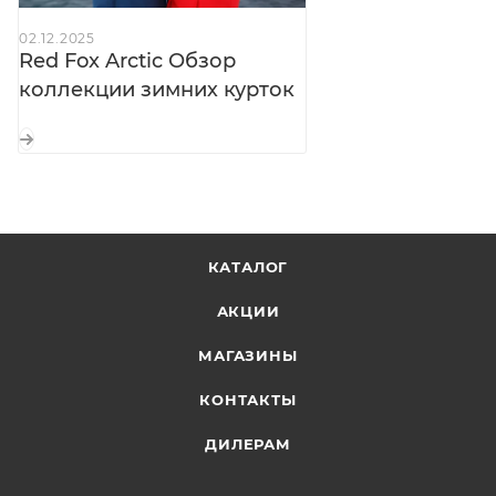
Внутренние лямки:
для ношения куртки внутри
02.12.2025
помещения
Red Fox Arctic Обзор
Пуллеры Hypalon®:
большие, застёгиваются в
коллекции зимних курток
толстых перчатках
Светоотражающие элементы:
безопасность в
тёмное время суток
КАТАЛОГ
АКЦИИ
МАГАЗИНЫ
КОНТАКТЫ
ДИЛЕРАМ