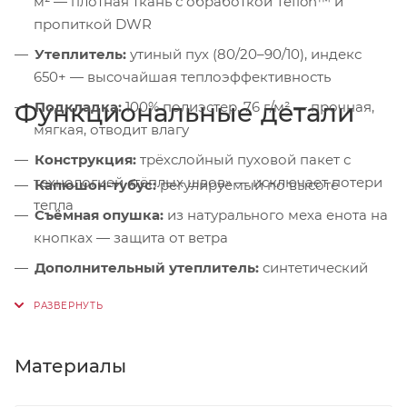
м² — плотная ткань с обработкой Teflon™ и
пропиткой DWR
Утеплитель:
утиный пух (80/20–90/10), индекс
650+ — высочайшая теплоэффективность
Функциональные детали
Подкладка:
100% полиэстер, 76 г/м² — прочная,
мягкая, отводит влагу
Конструкция:
трёхслойный пуховой пакет с
технологией «тёплых швов» — исключает потери
Капюшон-тубус:
регулируемый по высоте
тепла
Съёмная опушка:
из натурального меха енота на
кнопках — защита от ветра
Дополнительный утеплитель:
синтетический
слой в зоне плеч
Защита подбородка:
микрофлисовая подкладка
— от раздражения
Материалы
Ветрозащитная планка:
на магнитных кнопках +
подпланка — герметизация молнии