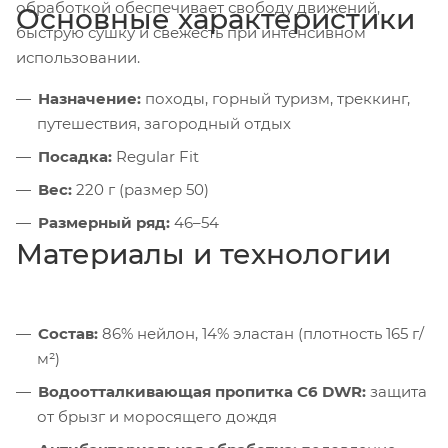
обработкой обеспечивает свободу движений,
Основные характеристики
быструю сушку и свежесть при интенсивном
использовании.
Назначение:
походы, горный туризм, треккинг,
путешествия, загородный отдых
Посадка:
Regular Fit
Вес:
220 г (размер 50)
Размерный ряд:
46–54
Материалы и технологии
Состав:
86% нейлон, 14% эластан (плотность 165 г/
м²)
Водоотталкивающая пропитка C6 DWR:
защита
от брызг и моросящего дождя