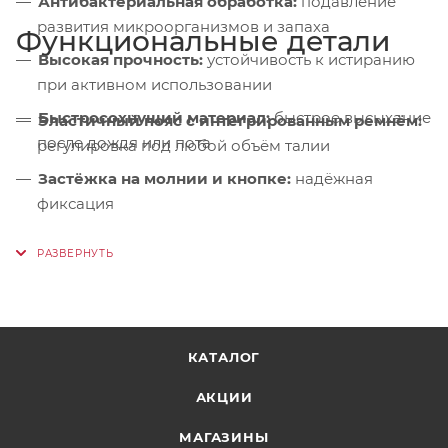
Антибактериальная обработка:
подавление
развития микроорганизмов и запаха
Функциональные детали
Высокая прочность:
устойчивость к истиранию
при активном использовании
Быстросохнущий материал:
быстрое высыхание
Эластичный пояс с интегрированным ремнём:
после дождя или пота
регулировка под любой объём талии
Застёжка на молнии и кнопке:
надёжная
фиксация
Боковые карманы на молниях:
безопасное
хранение ключей, карт и телефона
Светоотражающие элементы:
видимость в
условиях недостаточной освещённости
КАТАЛОГ
АКЦИИ
МАГАЗИНЫ