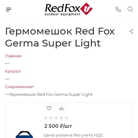
Гермомешок Red Fox
Germa Super Light
Главная
—
Каталог
—
Снаряжение
—
Гермомешок Red Fox Germa Super Light
2 500
₽
/шт
Цена указана без учета НДС