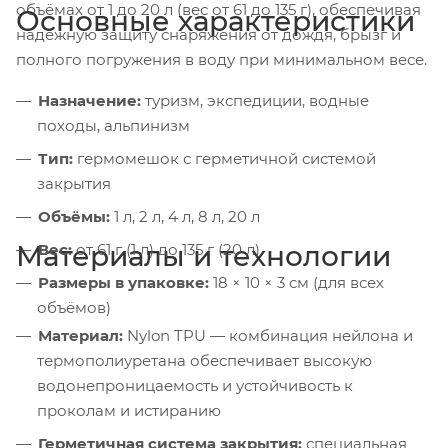
объёмах от 1 до 20 л (вес от 61 до 135 г), обеспечивая
Основные характеристики
надёжную защиту снаряжения от дождя, брызг и
полного погружения в воду при минимальном весе.
Назначение:
туризм, экспедиции, водные
походы, альпинизм
Тип:
гермомешок с герметичной системой
закрытия
Объёмы:
1 л, 2 л, 4 л, 8 л, 20 л
Материалы и технологии
Вес:
от 61 г (1 л) до 135 г (20 л)
Размеры в упаковке:
18 × 10 × 3 см (для всех
объёмов)
Материал:
Nylon TPU — комбинация нейлона и
термополиуретана обеспечивает высокую
водонепроницаемость и устойчивость к
проколам и истиранию
Герметичная система закрытия:
специальная