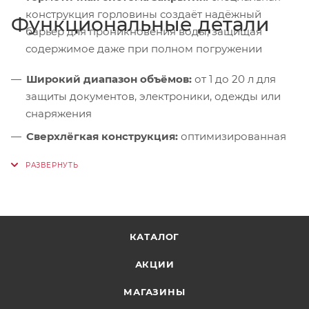
конструкция горловины создаёт надёжный
Функциональные детали
барьер для проникновения воды, защищая
содержимое даже при полном погружении
Широкий диапазон объёмов:
от 1 до 20 л для
защиты документов, электроники, одежды или
снаряжения
Сверхлёгкая конструкция:
оптимизированная
толщина материала обеспечивает минимальный
вес без ущерба для надёжности
Компактность:
все модели упаковываются в
габариты 18 × 10 × 3 см, удобно размещаются в
рюкзаке или кармане
КАТАЛОГ
Возможность комбинирования:
несколько
АКЦИИ
мешков разного объёма позволяют организовать
систему раздельного хранения в рюкзаке
МАГАЗИНЫ