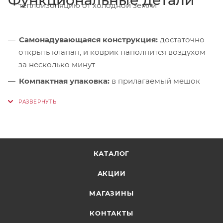
теплоизоляцию от холодной земли
Самонадувающаяся конструкция:
достаточно
открыть клапан, и коврик наполнится воздухом
за несколько минут
Компактная упаковка:
в прилагаемый мешок
для удобной транспортировки и хранения
Сфера применения:
оптимален для кемпинга,
базовых лагерей и несложных походов
КАТАЛОГ
АКЦИИ
МАГАЗИНЫ
КОНТАКТЫ