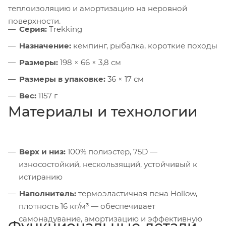
теплоизоляцию и амортизацию на неровной
поверхности.
Серия:
Trekking
Назначение:
кемпинг, рыбалка, короткие походы
Размеры:
198 × 66 × 3,8 см
Размеры в упаковке:
36 × 17 см
Вес:
1157 г
Материалы и технологии
Верх и низ:
100% полиэстер, 75D —
износостойкий, нескользящий, устойчивый к
истиранию
Наполнитель:
термоэластичная пена Hollow,
плотность 16 кг/м³ — обеспечивает
самонадувание, амортизацию и эффективную
Функциональные детали