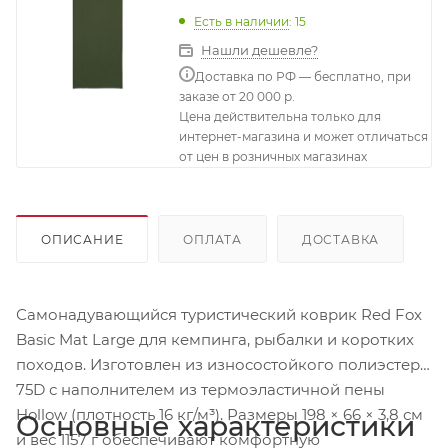
Есть в наличии
: 15
Нашли дешевле?
Доставка по РФ — бесплатно, при
заказе от 20 000 р.
Цена действительна только для
интернет-магазина и может отличаться
от цен в розничных магазинах
ОПИСАНИЕ
ОПЛАТА
ДОСТАВКА
Самонадувающийся туристический коврик Red Fox
Basic Mat Large для кемпинга, рыбалки и коротких
походов. Изготовлен из износостойкого полиэстера
75D с наполнителем из термоэластичной пены
Hollow (плотность 16 кг/м³). Размеры 198 × 66 × 3,8 см
Основные характеристики
и вес 1157 г обеспечивают комфортную