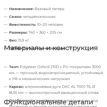
Назначение:
базовый лагерь
Сезон:
четырёхсезонная
Вместимость:
10–20 человек
Размеры:
740 × 360 × 205 см
Вес:
15,9 кг
Материалы и конструкция
Габариты в сложенном виде:
70 × 43 × 37 см
Тент:
Polyester Oxford 210D с PU-покрытием 3000
мм — прочный, водонепроницаемый, устойчивый
к УФ и механическим нагрузкам
Каркас:
алюминиевые дуги DAC AL 7001-T6, Ø
18,55 мм — высокопрочный авиационный сплав
Функциональные детали
Особенности конструкции:
входные дуги под
наклоном — защита от скопления осадков над