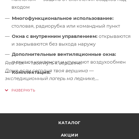
входом
Многофункциональное использование:
столовая, радиорубка или командный пункт
Окна с внутренним управлением:
открываются
и закрываются без выхода наружу
Дополнительные вентиляционные окна:
снижают конденсат и улучшают воздухообмен
Red Fox — твой путь к вершине.
Даже если сегодня твоя вершина —
Комплектация:
экспедиционный лагерь на леднике,
многонедельная стоянка в горах или зимний
Колышки: 14 шт. N-1 SOLID PIN PEG + 6 шт. N-
бивуак — Team Fox V3 станет твоим надёжным
4 T-PEG
домом вдали от цивилизации.
Оттяжки: 6 шт. по 5 м (CORD-FIX, Ø5 мм)
КАТАЛОГ
АКЦИИ