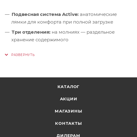
Подвесная система Active:
анатомические
лямки для комфорта при полной загрузке
Три отделения:
на молниях — раздельное
хранение содержимого
Основное отделение:
вместительное — для
одежды, обуви или личных вещей
Карман для ноутбука:
«drop-no-stress» с
амортизирующей защитой до 17 дюймов
Отделение с органайзером:
сетчатый карман,
КАТАЛОГ
разделители для ручек и маркеров, карабин для
АКЦИИ
ключей
Карман для планшета:
отдельный + карман для
МАГАЗИНЫ
наушников
КОНТАКТЫ
Фронтальный карман:
на вертикальной молнии
ДИЛЕРАМ