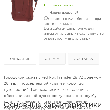
Есть в наличии
: 6
Нашли дешевле?
Доставка по РФ — бесплатно, при
заказе от 20 000 р.
Цена действительна только для
интернет-магазина и может отличаться
от цен в розничных магазинах
ОПИСАНИЕ
ОПЛАТА
ДОСТАВКА
Городской рюкзак Red Fox Transfer 28 V2 объёмом
28 л для повседневной жизни и коротких
путешествий. Три независимых отделения
обеспечивают чёткую систему хранения: ноутбук,
планшет, документы и личные вещи всегда в
Основные характеристики
порядке. Амортизирующая защита техники и