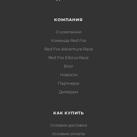
Боковые карманы:
два эластичных — для
бутылки воды, зонта или перчаток
Компрессионные стяжки:
боковые — фиксация
КОМПАНИЯ
груза и компактность
О компании
Значки-указатели:
быстрая идентификация
Команда Red Fox
содержимого без открытия рюкзака
Red Fox Adventure Race
Red Fox Elbrus Race
Блог
Новости
Партнеры
Дилерам
КАК КУПИТЬ
Условия доставки
Условия оплаты