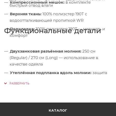
Компрессионный мешок:
в комплекте
быстрый отвод влаги
Верхняя ткань:
100% полиэстер 190T с
водоотталкивающей пропиткой WR
Функциональные детали
Подкладка:
100% полиэстер 190T — мягкость и
комфорт
Двухзамковая разъёмная молния:
250 см
(Regular) / 270 см (Long) — использование в
качестве одеяла
Утеплённая подпланка вдоль молнии:
защита
от сквозняков
Капюшон с регулировкой:
плотное облегание
головы для удержания тепла
Теплозащитный воротник с резиновой
утяжкой:
предотвращение утечки тёплого
КАТАЛОГ
воздуха