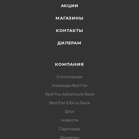
АКЦИИ
Утягивающая резинка на груди:
дополнительная фиксация объёма
МАГАЗИНЫ
Возможность состёгивания:
соединение левого
КОНТАКТЫ
и правого спальника в двуспальное одеяло
ДИЛЕРАМ
КОМПАНИЯ
О компании
Команда Red Fox
Red Fox Adventure Race
Red Fox Elbrus Race
Блог
Новости
Партнеры
Дилерам