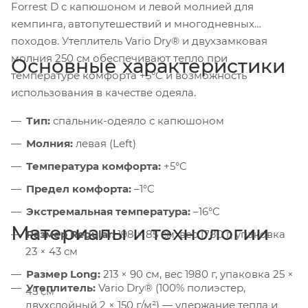
Forrest D с капюшоном и левой молнией для
кемпинга, автопутешествий и многодневных
походов. Утеплитель Vario Dry® и двухзамковая
молния 250 см обеспечивают тепло при
Основные характеристики
температуре комфорта +5°C и возможность
использования в качестве одеяла.
Тип:
спальник-одеяло с капюшоном
Молния:
левая (Left)
Температура комфорта:
+5°C
Предел комфорта:
–1°C
Экстремальная температура:
–16°C
Материалы и технологии
Размер Regular:
198 × 85 см, вес 1780 г, упаковка
23 × 43 см
Размер Long:
213 × 90 см, вес 1980 г, упаковка 25 ×
Утеплитель:
Vario Dry® (100% полиэстер,
45 см
двухслойный 2 × 150 г/м²) — удержание тепла и