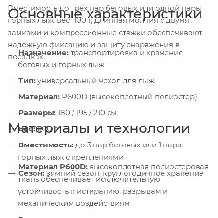
Вместимость до трёх пар беговых или одной пары
Основные характеристики
горных лыж, вес 1100 г, длинная молния с двумя
замками и компрессионные стяжки обеспечивают
надёжную фиксацию и защиту снаряжения в
Назначение:
транспортировка и хранение
поездках.
беговых и горных лыж
Тип:
универсальный чехол для лыж
Материал:
P600D (высокоплотный полиэстер)
Размеры:
180 / 195 / 210 см
Материалы и технологии
Вес:
1100 г
Вместимость:
до 3 пар беговых или 1 пара
горных лыж с креплениями
Материал P600D:
высокоплотная полиэстеровая
Сезон:
зимний сезон, круглогодичное хранение
ткань обеспечивает исключительную
устойчивость к истиранию, разрывам и
механическим воздействиям