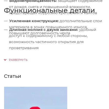
Водонепроницаемость:
защищает содержимое
от дождя, снега и повышенной влажности,
Функциональные детали
предотвращая коррозию креплений и кантов
Усиленная конструкция:
дополнительные слои
материала в зонах повышенного износа
Длинная молния с двумя замками:
удобный
повышают долговечность чехла
доступ к содержимому с любой стороны,
возможность частичного открытия для
проветривания
Две ручки для переноски:
комфортная
транспортировка вручную, усиленная
конструкция выдерживает значительный вес
снаряжения
Статьи
Две компрессионные стяжки:
надёжная
фиксация лыж внутри чехла, предотвращает
смещение и повреждение при перевозке
Защита кантов и креплений:
мягкая внутренняя
поверхность предотвращает повреждение