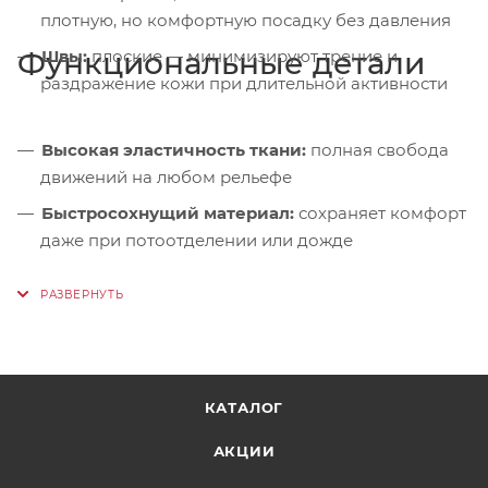
плотную, но комфортную посадку без давления
Функциональные детали
Швы:
плоские — минимизируют трение и
раздражение кожи при длительной активности
Высокая эластичность ткани:
полная свобода
движений на любом рельефе
Быстросохнущий материал:
сохраняет комфорт
даже при потоотделении или дожде
Лёгкий вес и компактность:
не обременяют в
рюкзаке и не мешают в движении
Минималистичный крой:
без лишних деталей —
снижает риск зацепов и истирания
КАТАЛОГ
АКЦИИ