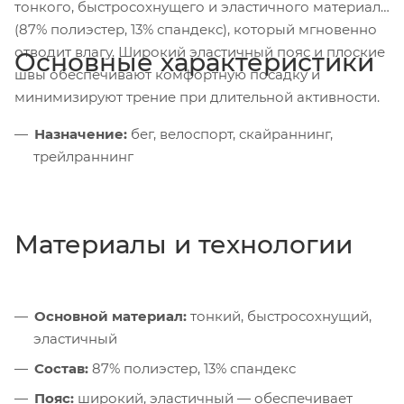
тонкого, быстросохнущего и эластичного материала
(87% полиэстер, 13% спандекс), который мгновенно
отводит влагу. Широкий эластичный пояс и плоские
Основные характеристики
швы обеспечивают комфортную посадку и
минимизируют трение при длительной активности.
Назначение:
бег, велоспорт, скайраннинг,
трейлраннинг
Материалы и технологии
Основной материал:
тонкий, быстросохнущий,
эластичный
Состав:
87% полиэстер, 13% спандекс
Пояс:
широкий, эластичный — обеспечивает